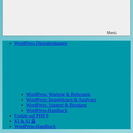
Menü
WordPress-Dienstleistungen
WordPress: Wartung & Betreuung
WordPress: Inspektionen & Analysen
WordPress: Support & Beratung
WordPress-Handbuch
Update auf PHP 8
KI & AI 🤖
WordPress-Handbuch