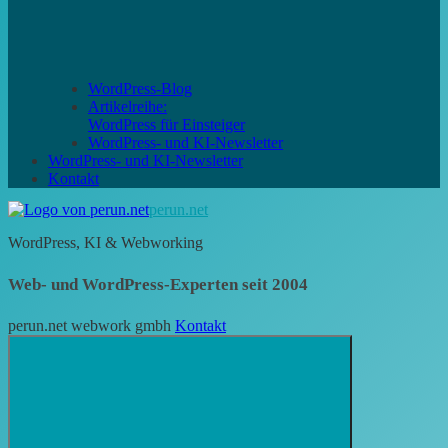
WordPress-Blog
Artikelreihe:
WordPress für Einsteiger
WordPress- und KI-Newsletter
WordPress- und KI-Newsletter
Kontakt
perun.net
WordPress, KI & Webworking
Web- und WordPress-Experten seit 2004
perun.net webwork gmbh
Kontakt