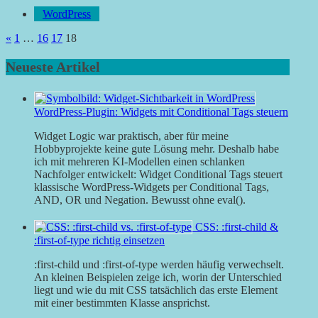
WordPress
Seitennummerierung
Vorherige
«
1
…
16
17
18
Beiträge
der
Neueste Artikel
Beiträge
WordPress-Plugin: Widgets mit Conditional Tags steuern
Widget Logic war praktisch, aber für meine
Hobbyprojekte keine gute Lösung mehr. Deshalb habe
ich mit mehreren KI-Modellen einen schlanken
Nachfolger entwickelt: Widget Conditional Tags steuert
klassische WordPress-Widgets per Conditional Tags,
AND, OR und Negation. Bewusst ohne eval().
CSS: :first-child &
:first-of-type richtig einsetzen
:first-child und :first-of-type werden häufig verwechselt.
An kleinen Beispielen zeige ich, worin der Unterschied
liegt und wie du mit CSS tatsächlich das erste Element
mit einer bestimmten Klasse ansprichst.