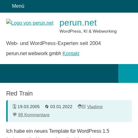
Zum
Menü
Inhalt
perun.net
springen
WordPress, KI & Webworking
Web- und WordPress-Experten seit 2004
perun.net webwork gmbh
Kontakt
Such
öffn
Red Train
19.03.2005
03.01.2022
Vladimir
88 Kommentare
Ich habe ein neues Template für WordPress 1.5