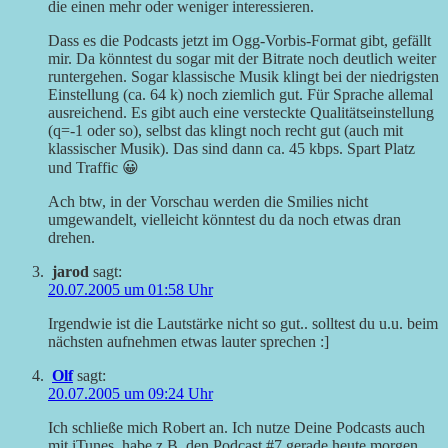
die einen mehr oder weniger interessieren.
Dass es die Podcasts jetzt im Ogg-Vorbis-Format gibt, gefällt
mir. Da könntest du sogar mit der Bitrate noch deutlich weiter
runtergehen. Sogar klassische Musik klingt bei der niedrigsten
Einstellung (ca. 64 k) noch ziemlich gut. Für Sprache allemal
ausreichend. Es gibt auch eine versteckte Qualitätseinstellung
(q=-1 oder so), selbst das klingt noch recht gut (auch mit
klassischer Musik). Das sind dann ca. 45 kbps. Spart Platz
und Traffic 😀
Ach btw, in der Vorschau werden die Smilies nicht
umgewandelt, vielleicht könntest du da noch etwas dran
drehen.
jarod
sagt:
20.07.2005 um 01:58 Uhr
Irgendwie ist die Lautstärke nicht so gut.. solltest du u.u. beim
nächsten aufnehmen etwas lauter sprechen :]
Olf
sagt:
20.07.2005 um 09:24 Uhr
Ich schließe mich Robert an. Ich nutze Deine Podcasts auch
mit iTunes, habe z.B. den Podcast #7 gerade heute morgen