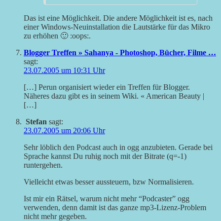
Das ist eine Möglichkeit. Die andere Möglichkeit ist es, nach
einer Windows-Neuinstallation die Lautstärke für das Mikro
zu erhöhen 🙂 :oops:.
Blogger Treffen » Sahanya - Photoshop, Bücher, Filme …
sagt:
23.07.2005 um 10:31 Uhr
[…] Perun organisiert wieder ein Treffen für Blogger.
Näheres dazu gibt es in seinem Wiki. « American Beauty |
[…]
Stefan
sagt:
23.07.2005 um 20:06 Uhr
Sehr löblich den Podcast auch in ogg anzubieten. Gerade bei
Sprache kannst Du ruhig noch mit der Bitrate (q=-1)
runtergehen.
Vielleicht etwas besser aussteuern, bzw Normalisieren.
Ist mir ein Rätsel, warum nicht mehr “Podcaster” ogg
verwenden, denn damit ist das ganze mp3-Lizenz-Problem
nicht mehr gegeben.