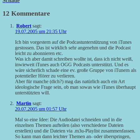
Schade
12 Kommentare
Robert
sagt:
19.07.2005 um 21:35 Uhr
Ich bin vorgestern auf die Podcastunterstützung von iTunes
gestossen. Das ist wirklich sehr angenehm und die Podcast
leicht zu abonnieren etc.
Was ich aber damit schreiben wollte ist, dass ich nicht weiß,
inwieweit iTunes auch OGG Podcasts unterstützt. Und es
wäre sicherlich schade eine ev. große Gruppe von iTunern als
potentieller Hörer zu verlieren.
Aber für manche (dich?) mag das natürlich auch ein Art
ideologische Frage sein, ob man sowas wie iTunes überhaupt
unterstützten will.
Martin
sagt:
20.07.2005 um 01:57 Uhr
Mal so eine Idee: Die Audiodatei schneiden und in die
einzelnen Themen aufteilen (also verschiedene Dateien
erstellen) und die Dateien via .m3u-Playlist zusammenfassen.
So kann man dann leichter Themen an- oder überspringen,