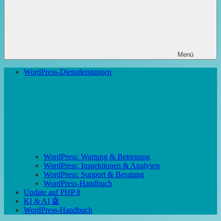
Menü
WordPress-Dienstleistungen
WordPress: Wartung & Betreuung
WordPress: Inspektionen & Analysen
WordPress: Support & Beratung
WordPress-Handbuch
Update auf PHP 8
KI & AI 🤖
WordPress-Handbuch