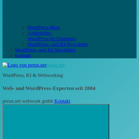
WordPress-Blog
Artikelreihe:
WordPress für Einsteiger
WordPress- und KI-Newsletter
WordPress- und KI-Newsletter
Kontakt
perun.net
WordPress, KI & Webworking
Web- und WordPress-Experten seit 2004
perun.net webwork gmbh
Kontakt