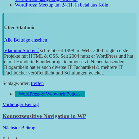
WordPress: Meetup am 24.11. in betahaus Köln
Über
Vladimir
Alle Beiträge ansehen
Vladimir Simović
schreibt seit 1998 im Web. 2000 folgten erste
Projekte mit HTML & CSS. Seit 2004 nutzt er WordPress und hat
damit Hunderte Kundenprojekte umgesetzt. Neben tausenden
Blogartikeln hat er auch diverse IT-Fachartikel & mehrere IT-
Fachbücher veröffentlicht und Schulungen geleitet.
Schlagwörter:
treffen
WordPress & Webwork Podcast
Beitragsnavigation
Vorheriger Beitrag
Kontextsensitive Navigation in WP
Nächster Beitrag