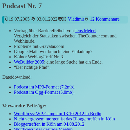
Podcast Nr. 7
19.07.2005
03.01.2022
Vladimir
12 Kommentare
Vortrag über Barrierefreiheit von
Jens Meiert
.
Vergleich der Statistiken zwischen TheCounter.com und
Webhits.de.
Probleme mit Gravatar.com
Google-Mail: wer braucht eine Einladung?
Kölner Weblog-Treff Nr. 3.
WeBuilder 2005
: eine lange Suche hat ein Ende.
“Der richtige Pfad”.
Dateidownload:
Podcast im MP3-Format (7,2mb)
.
Podcast im Ogg-Format (5,8mb)
.
Verwandte Beiträge:
WordPress: WP-Camp am 13.10.2012 in Berlin
Nicht vergessen: morgen ist das Bloggertreffen in Köln
Bloggertreffen in Köln am 04.08.2012
WordPress: das gestrige Meetup