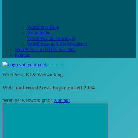
WordPress-Blog
Artikelreihe:
WordPress für Einsteiger
WordPress- und KI-Newsletter
WordPress- und KI-Newsletter
Kontakt
perun.net
WordPress, KI & Webworking
Web- und WordPress-Experten seit 2004
perun.net webwork gmbh
Kontakt