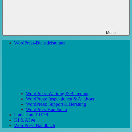
Menü
WordPress-Dienstleistungen
WordPress: Wartung & Betreuung
WordPress: Inspektionen & Analysen
WordPress: Support & Beratung
WordPress-Handbuch
Update auf PHP 8
KI & AI 🤖
WordPress-Handbuch