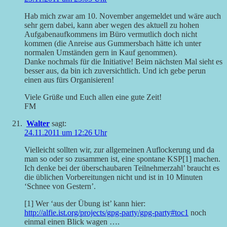
Hab mich zwar am 10. November angemeldet und wäre auch
sehr gern dabei, kann aber wegen des aktuell zu hohen
Aufgabenaufkommens im Büro vermutlich doch nicht
kommen (die Anreise aus Gummersbach hätte ich unter
normalen Umständen gern in Kauf genommen).
Danke nochmals für die Initiative! Beim nächsten Mal sieht es
besser aus, da bin ich zuversichtlich. Und ich gebe perun
einen aus fürs Organisieren!
Viele Grüße und Euch allen eine gute Zeit!
FM
Walter
sagt:
24.11.2011 um 12:26 Uhr
Vielleicht sollten wir, zur allgemeinen Auflockerung und da
man so oder so zusammen ist, eine spontane KSP[1] machen.
Ich denke bei der überschaubaren Teilnehmerzahl’ braucht es
die üblichen Vorbereitungen nicht und ist in 10 Minuten
‘Schnee von Gestern’.
[1] Wer ‘aus der Übung ist’ kann hier:
http://alfie.ist.org/projects/gpg-party/gpg-party#toc1
noch
einmal einen Blick wagen ….