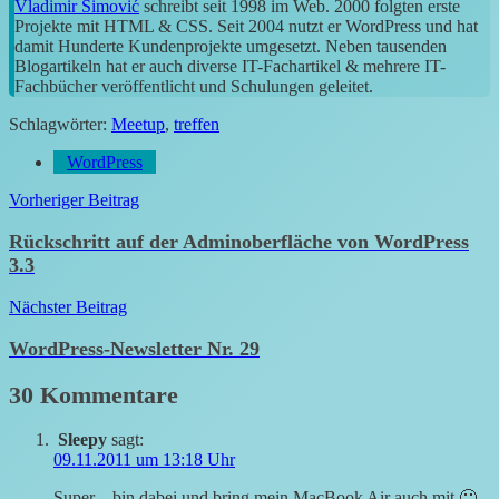
Vladimir Simović
schreibt seit 1998 im Web. 2000 folgten erste
Projekte mit HTML & CSS. Seit 2004 nutzt er WordPress und hat
damit Hunderte Kundenprojekte umgesetzt. Neben tausenden
Blogartikeln hat er auch diverse IT-Fachartikel & mehrere IT-
Fachbücher veröffentlicht und Schulungen geleitet.
Schlagwörter:
Meetup
,
treffen
WordPress
Beitragsnavigation
Vorheriger Beitrag
Rückschritt auf der Adminoberfläche von WordPress
3.3
Nächster Beitrag
WordPress-Newsletter Nr. 29
30 Kommentare
Sleepy
sagt:
09.11.2011 um 13:18 Uhr
Super – bin dabei und bring mein MacBook Air auch mit 🙂