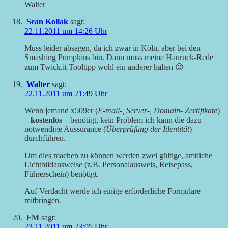
Walter
Sean Kollak
sagt:
22.11.2011 um 14:26 Uhr
Muss leider absagen, da ich zwar in Köln, aber bei den
Smashing Pumpkins bin. Dann muss meine Hauruck-Rede
zum Twick.it Tooltipp wohl ein anderer halten 😉
Walter
sagt:
22.11.2011 um 21:49 Uhr
Wenn jemand x509er (
E-mail-, Server-, Domain- Zertifikate
)
–
kostenlos
– benötigt, kein Problem ich kann die dazu
notwendige Aussurance (
Überprüfung der Identität
)
durchführen.
Um dies machen zu können werden zwei gültige, amtliche
Lichtbildausweise (z.B. Personalausweis, Reisepass,
Führerschein) benötigt.
Auf Verdacht werde ich einige erforderliche Formulare
mitbringen.
FM
sagt:
23.11.2011 um 23:05 Uhr