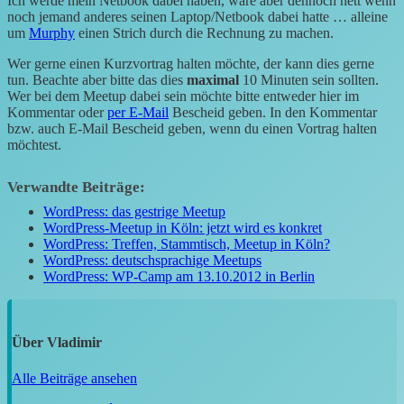
Ich werde mein Netbook dabei haben, wäre aber dennoch nett wenn
noch jemand anderes seinen Laptop/Netbook dabei hatte … alleine
um
Murphy
einen Strich durch die Rechnung zu machen.
Wer gerne einen Kurzvortrag halten möchte, der kann dies gerne
tun. Beachte aber bitte das dies
maximal
10 Minuten sein sollten.
Wer bei dem Meetup dabei sein möchte bitte entweder hier im
Kommentar oder
per E-Mail
Bescheid geben. In den Kommentar
bzw. auch E-Mail Bescheid geben, wenn du einen Vortrag halten
möchtest.
Verwandte Beiträge:
WordPress: das gestrige Meetup
WordPress-Meetup in Köln: jetzt wird es konkret
WordPress: Treffen, Stammtisch, Meetup in Köln?
WordPress: deutschsprachige Meetups
WordPress: WP-Camp am 13.10.2012 in Berlin
Über
Vladimir
Alle Beiträge ansehen