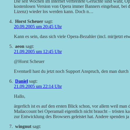
Die seit Wochen im Internet verbreitete Gerüchte sind wahr, Op
kostenlosen Version von Opera immer Banners eingebaut, bei d
Lizenz) wieder los werden kann. Doch n…
Horst Scheuer
sagt:
20.09.2005 um 20:45 Uhr
Kann es sein, dass sich viele Opera-Bezahler (incl. mir)jetzt et
aeon
sagt:
21.09.2005 um 12:45 Uhr
@Horst Scheuer
Eventuell hast du jetzt noch Support Anspruch, den man durch k
Daniel
sagt:
21.09.2005 um 22:14 Uhr
Hallo,
ärgerlich ist es auf den ersten Blick schon, vor allem weil ma
Mailaccount bei Operamail eigentlich nicht braucht – trösten k
zur Entwicklung des Browsers geleistet hat. Andere spenden ja 
wingnut
sagt: