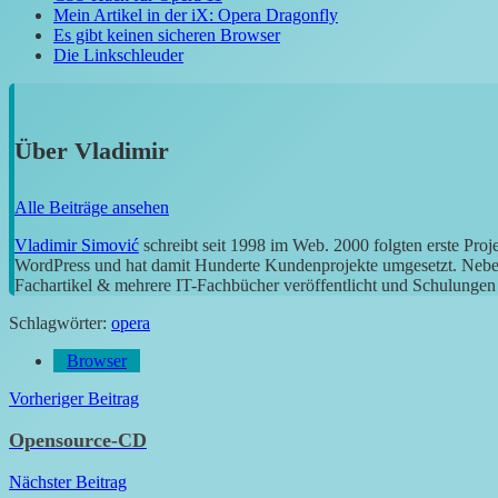
Mein Artikel in der iX: Opera Dragonfly
Es gibt keinen sicheren Browser
Die Linkschleuder
Über
Vladimir
Alle Beiträge ansehen
Vladimir Simović
schreibt seit 1998 im Web. 2000 folgten erste Pro
WordPress und hat damit Hunderte Kundenprojekte umgesetzt. Neben 
Fachartikel & mehrere IT-Fachbücher veröffentlicht und Schulungen g
Schlagwörter:
opera
Browser
Beitragsnavigation
Vorheriger Beitrag
Opensource-CD
Nächster Beitrag