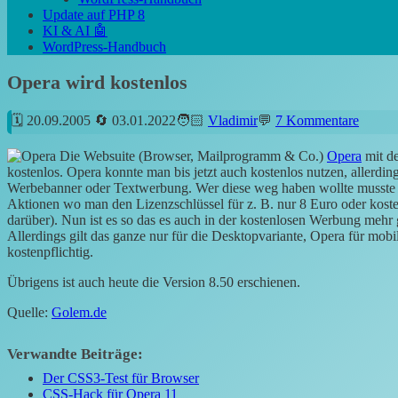
Update auf PHP 8
KI & AI 🤖
WordPress-Handbuch
Opera wird kostenlos
20.09.2005
03.01.2022
Vladimir
7 Kommentare
Die Websuite (Browser, Mailprogramm & Co.)
Opera
mit d
kostenlos. Opera konnte man bis jetzt auch kostenlos nutzen, allerd
Werbebanner oder Textwerbung. Wer diese weg haben wollte musste 3
Aktionen wo man den Lizenzschlüssel für z. B. nur 8 Euro oder kost
darüber). Nun ist es so das es auch in der kostenlosen Werbung mehr g
Allerdings gilt das ganze nur für die Desktopvariante, Opera für mob
kostenpflichtig.
Übrigens ist auch heute die Version 8.50 erschienen.
Quelle:
Golem.de
Verwandte Beiträge:
Der CSS3-Test für Browser
CSS-Hack für Opera 11