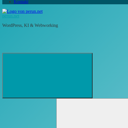
Kontakt
perun.net
WordPress, KI & Webworking
Suchformular
Suchen
öffnen
nach: