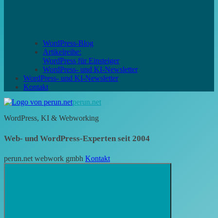
WordPress-Blog
Artikelreihe:
WordPress für Einsteiger
WordPress- und KI-Newsletter
WordPress- und KI-Newsletter
Kontakt
perun.net
WordPress, KI & Webworking
Web- und WordPress-Experten seit 2004
perun.net webwork gmbh
Kontakt