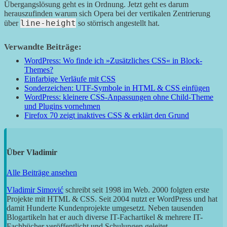
Übergangslösung geht es in Ordnung. Jetzt geht es darum
herauszufinden warum sich Opera bei der vertikalen Zentrierung
line-height
über
so störrisch angestellt hat.
Verwandte Beiträge:
WordPress: Wo finde ich »Zusätzliches CSS« in Block-
Themes?
Einfarbige Verläufe mit CSS
Sonderzeichen: UTF-Symbole in HTML & CSS einfügen
WordPress: kleinere CSS-Anpassungen ohne Child-Theme
und Plugins vornehmen
Firefox 70 zeigt inaktives CSS & erklärt den Grund
Über
Vladimir
Alle Beiträge ansehen
Vladimir Simović
schreibt seit 1998 im Web. 2000 folgten erste
Projekte mit HTML & CSS. Seit 2004 nutzt er WordPress und hat
damit Hunderte Kundenprojekte umgesetzt. Neben tausenden
Blogartikeln hat er auch diverse IT-Fachartikel & mehrere IT-
Fachbücher veröffentlicht und Schulungen geleitet.