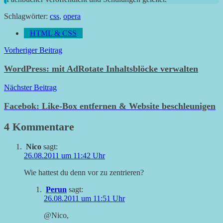
Schlagwörter:
css
,
opera
HTML & CSS
Beitragsnavigation
Vorheriger Beitrag
WordPress: mit AdRotate Inhaltsblöcke verwalten
Nächster Beitrag
Facebok: Like-Box entfernen & Website beschleunigen
4 Kommentare
Nico
sagt:
26.08.2011 um 11:42 Uhr
Wie hattest du denn vor zu zentrieren?
Perun
sagt:
26.08.2011 um 11:51 Uhr
@Nico,