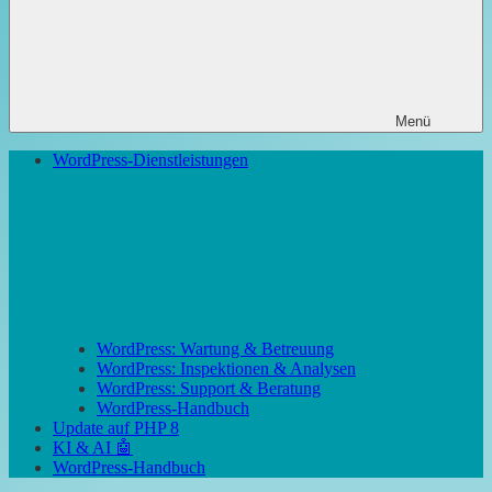
Menü
WordPress-Dienstleistungen
WordPress: Wartung & Betreuung
WordPress: Inspektionen & Analysen
WordPress: Support & Beratung
WordPress-Handbuch
Update auf PHP 8
KI & AI 🤖
WordPress-Handbuch