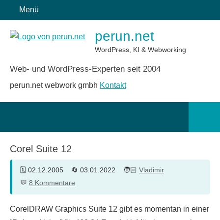
Zum
Menü
Inhalt
perun.net
springen
WordPress, KI & Webworking
Web- und WordPress-Experten seit 2004
perun.net webwork gmbh
Kontakt
Such
öffn
Corel Suite 12
02.12.2005
03.01.2022
Vladimir
8 Kommentare
CorelDRAW Graphics Suite 12 gibt es momentan in einer