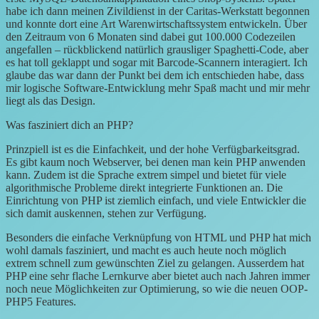
habe ich dann meinen Zivildienst in der Caritas-Werkstatt begonnen
und konnte dort eine Art Warenwirtschaftssystem entwickeln. Über
den Zeitraum von 6 Monaten sind dabei gut 100.000 Codezeilen
angefallen – rückblickend natürlich grausliger Spaghetti-Code, aber
es hat toll geklappt und sogar mit Barcode-Scannern interagiert. Ich
glaube das war dann der Punkt bei dem ich entschieden habe, dass
mir logische Software-Entwicklung mehr Spaß macht und mir mehr
liegt als das Design.
Was fasziniert dich an PHP?
Prinzpiell ist es die Einfachkeit, und der hohe Verfügbarkeitsgrad.
Es gibt kaum noch Webserver, bei denen man kein PHP anwenden
kann. Zudem ist die Sprache extrem simpel und bietet für viele
algorithmische Probleme direkt integrierte Funktionen an. Die
Einrichtung von PHP ist ziemlich einfach, und viele Entwickler die
sich damit auskennen, stehen zur Verfügung.
Besonders die einfache Verknüpfung von HTML und PHP hat mich
wohl damals fasziniert, und macht es auch heute noch möglich
extrem schnell zum gewünschten Ziel zu gelangen. Ausserdem hat
PHP eine sehr flache Lernkurve aber bietet auch nach Jahren immer
noch neue Möglichkeiten zur Optimierung, so wie die neuen OOP-
PHP5 Features.