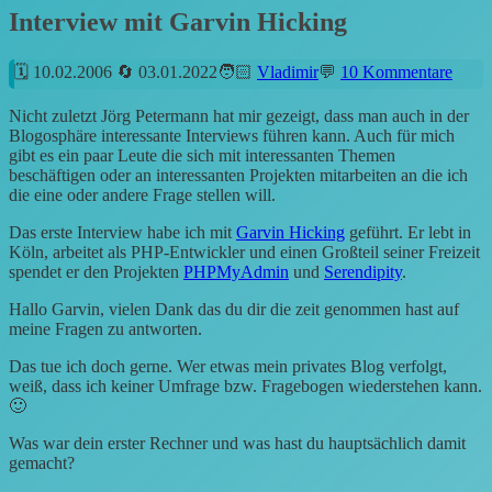
Interview mit Garvin Hicking
10.02.2006
03.01.2022
Vladimir
10 Kommentare
Nicht zuletzt Jörg Petermann hat mir gezeigt, dass man auch in der
Blogosphäre interessante Interviews führen kann. Auch für mich
gibt es ein paar Leute die sich mit interessanten Themen
beschäftigen oder an interessanten Projekten mitarbeiten an die ich
die eine oder andere Frage stellen will.
Das erste Interview habe ich mit
Garvin Hicking
geführt. Er lebt in
Köln, arbeitet als PHP-Entwickler und einen Großteil seiner Freizeit
spendet er den Projekten
PHPMyAdmin
und
Serendipity
.
Hallo Garvin, vielen Dank das du dir die zeit genommen hast auf
meine Fragen zu antworten.
Das tue ich doch gerne. Wer etwas mein privates Blog verfolgt,
weiß, dass ich keiner Umfrage bzw. Fragebogen wiederstehen kann.
🙂
Was war dein erster Rechner und was hast du hauptsächlich damit
gemacht?