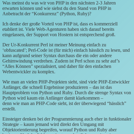
Was meinst du was wir von PHP in den nächsten 2-3 Jahren
erwarten können und wie siehst du den Stand von PHP in
Anbetracht der “Konkurrenz” (Python, Ruby)?
Ich denke der große Vorteil von PHP ist, dass es kommerziell
etabliert ist. Viele Web-Agenturen haben sich darauf bereits
eingelassen, der Support von Hostern ist entsprechend groß.
Der Ur-Konkurrent Perl ist meiner Meinung einfach zu
‘obfuscated’; Perl-Code ist (für mich) einfach hässlich zu lesen, und
kann aufgrund seiner Syntax durchaus die ein oder andere
Gehirnwindung verdrehen. Zudem ist Perl schon zu sehr auf’s
“Alles Können” spezialisiert, und daher für den einfachen
Webentwickler zu komplex.
Wie man an vielen PHP-Projekten sieht, sind viele PHP-Entwickler
Anfänger, die schnell Ergebnisse produzieren – das ist das
Hauptproblem von Python und Ruby. Durch die strenge Syntax von
Python wird kaum ein Anfänger damit klarkommen –
denn wie man an PHP-Code sieht, ist der überwiegend “hässlich”
erstellt.
Einsteiger denken bei der Programmierung auch eher in funktionaler
Strategie – kaum jemand wird direkt den Umgang mit
Objektorientierung begreifen, worauf Python und Ruby aber