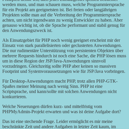
werden muss, und man schauen muss, welche Programmiersprache
für ein Projekt am geeignetsten ist. Bei freien oder langjährigen
Projekten sollte man auf die Verbreitung der Programmiersprache
achten, um nicht irgendwann zu wenig Entwickler zu haben. Aber
genauso wichtig ist, ob die Sprache performant und stabil genug für
den Anwendungszweck ist.
Als Einsatzgebiet für PHP noch wenig geeignet erscheint mir der
Einsatz von stark parallelisierten oder geclusterten Anwendungen.
Die nur rudimentäre Unterstützung von persistenten Objekten über
mehrere Requests hindurch ist noch eine Sache, die PHP lösen muss
um in diese Region der JSP/Java-Anwendungen sinnvoll
vorzudringen. Gleichzeitig sollte PHP aber keinen so massiven
Footprint und Systemvoraussetzungen wie für JSP/Java vorbringen.
Für Desktop-Anwendungen macht PHP, trotz allen PHP-GTK-
Spaßes meiner Meinung nach wenig Sinn. PHP ist eine
Scriptsprache, und kann/sollte mit solchen Anwendungen nicht
konkurrieren.
Welche Neuerungen dürfen kurz- und mittelfristig vom
PHPMyAdmin-Projekt erwarten und was ist deine Aufgabe dort?
Das ist eine stechende Frage. Leider ermöglicht es mir meine
beschränkte Zeit und andere Aufgaben in letzter Zeit kaum, im