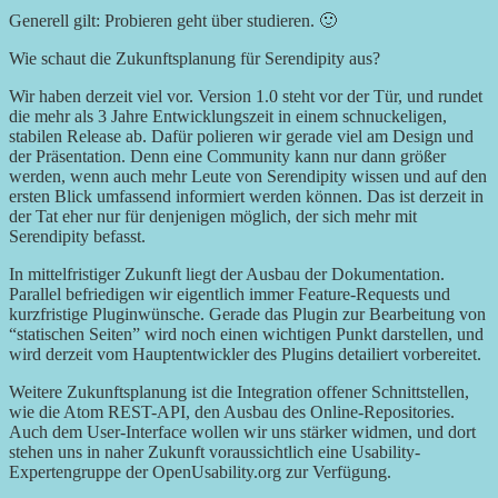
Generell gilt: Probieren geht über studieren. 🙂
Wie schaut die Zukunftsplanung für Serendipity aus?
Wir haben derzeit viel vor. Version 1.0 steht vor der Tür, und rundet
die mehr als 3 Jahre Entwicklungszeit in einem schnuckeligen,
stabilen Release ab. Dafür polieren wir gerade viel am Design und
der Präsentation. Denn eine Community kann nur dann größer
werden, wenn auch mehr Leute von Serendipity wissen und auf den
ersten Blick umfassend informiert werden können. Das ist derzeit in
der Tat eher nur für denjenigen möglich, der sich mehr mit
Serendipity befasst.
In mittelfristiger Zukunft liegt der Ausbau der Dokumentation.
Parallel befriedigen wir eigentlich immer Feature-Requests und
kurzfristige Pluginwünsche. Gerade das Plugin zur Bearbeitung von
“statischen Seiten” wird noch einen wichtigen Punkt darstellen, und
wird derzeit vom Hauptentwickler des Plugins detailiert vorbereitet.
Weitere Zukunftsplanung ist die Integration offener Schnittstellen,
wie die Atom REST-API, den Ausbau des Online-Repositories.
Auch dem User-Interface wollen wir uns stärker widmen, und dort
stehen uns in naher Zukunft voraussichtlich eine Usability-
Expertengruppe der OpenUsability.org zur Verfügung.