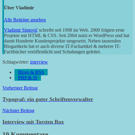
Über
Vladimir
Alle Beiträge ansehen
Vladimir Simović
schreibt seit 1998 im Web. 2000 folgten erste
Projekte mit HTML & CSS. Seit 2004 nutzt er WordPress und hat
damit Hunderte Kundenprojekte umgesetzt. Neben tausenden
Blogartikeln hat er auch diverse IT-Fachartikel & mehrere IT-
Fachbücher veröffentlicht und Schulungen geleitet.
Schlagwörter:
interview
Blogs & RSS
PHP & JS
Beitragsnavigation
Vorheriger Beitrag
Typograf: ein guter Schriftenverwalter
Nächster Beitrag
Interview mit Torsten Rox
10 Kommentare