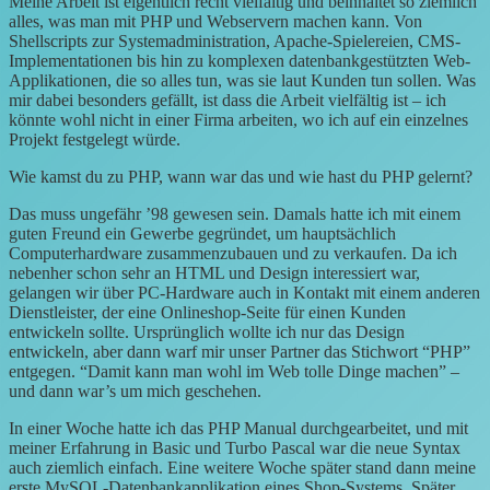
Meine Arbeit ist eigentlich recht vielfältig und beinhaltet so ziemlich
alles, was man mit PHP und Webservern machen kann. Von
Shellscripts zur Systemadministration, Apache-Spielereien, CMS-
Implementationen bis hin zu komplexen datenbankgestützten Web-
Applikationen, die so alles tun, was sie laut Kunden tun sollen. Was
mir dabei besonders gefällt, ist dass die Arbeit vielfältig ist – ich
könnte wohl nicht in einer Firma arbeiten, wo ich auf ein einzelnes
Projekt festgelegt würde.
Wie kamst du zu PHP, wann war das und wie hast du PHP gelernt?
Das muss ungefähr ’98 gewesen sein. Damals hatte ich mit einem
guten Freund ein Gewerbe gegründet, um hauptsächlich
Computerhardware zusammenzubauen und zu verkaufen. Da ich
nebenher schon sehr an HTML und Design interessiert war,
gelangen wir über PC-Hardware auch in Kontakt mit einem anderen
Dienstleister, der eine Onlineshop-Seite für einen Kunden
entwickeln sollte. Ursprünglich wollte ich nur das Design
entwickeln, aber dann warf mir unser Partner das Stichwort “PHP”
entgegen. “Damit kann man wohl im Web tolle Dinge machen” –
und dann war’s um mich geschehen.
In einer Woche hatte ich das PHP Manual durchgearbeitet, und mit
meiner Erfahrung in Basic und Turbo Pascal war die neue Syntax
auch ziemlich einfach. Eine weitere Woche später stand dann meine
erste MySQL-Datenbankapplikation eines Shop-Systems. Später