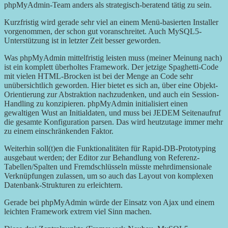
phpMyAdmin-Team anders als strategisch-beratend tätig zu sein.
Kurzfristig wird gerade sehr viel an einem Menü-basierten Installer
vorgenommen, der schon gut voranschreitet. Auch MySQL5-
Unterstützung ist in letzter Zeit besser geworden.
Was phpMyAdmin mittelfristig leisten muss (meiner Meinung nach)
ist ein komplett überholtes Framework. Der jetzige Spaghetti-Code
mit vielen HTML-Brocken ist bei der Menge an Code sehr
unübersichtlich geworden. Hier bietet es sich an, über eine Objekt-
Orientierung zur Abstraktion nachzudenken, und auch ein Session-
Handling zu konzipieren. phpMyAdmin initialisiert einen
gewaltigen Wust an Initialdaten, und muss bei JEDEM Seitenaufruf
die gesamte Konfiguration parsen. Das wird heutzutage immer mehr
zu einem einschränkenden Faktor.
Weiterhin soll(t)en die Funktionalitäten für Rapid-DB-Prototyping
ausgebaut werden; der Editor zur Behandlung von Referenz-
Tabellen/Spalten und Fremdschlüsseln müsste mehrdimensionale
Verknüpfungen zulassen, um so auch das Layout von komplexen
Datenbank-Strukturen zu erleichtern.
Gerade bei phpMyAdmin würde der Einsatz von Ajax und einem
leichten Framework extrem viel Sinn machen.