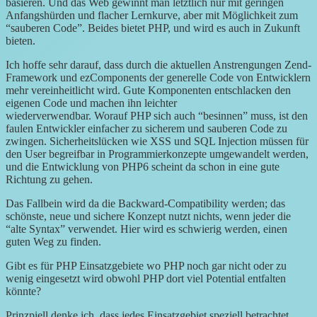
basieren. Und das Web gewinnt man letztlich nur mit geringen
Anfangshürden und flacher Lernkurve, aber mit Möglichkeit zum
“sauberen Code”. Beides bietet PHP, und wird es auch in Zukunft
bieten.
Ich hoffe sehr darauf, dass durch die aktuellen Anstrengungen Zend-
Framework und ezComponents der generelle Code von Entwicklern
mehr vereinheitlicht wird. Gute Komponenten entschlacken den
eigenen Code und machen ihn leichter
wiederverwendbar. Worauf PHP sich auch “besinnen” muss, ist den
faulen Entwickler einfacher zu sicherem und sauberen Code zu
zwingen. Sicherheitslücken wie XSS und SQL Injection müssen für
den User begreifbar in Programmierkonzepte umgewandelt werden,
und die Entwicklung von PHP6 scheint da schon in eine gute
Richtung zu gehen.
Das Fallbein wird da die Backward-Compatibility werden; das
schönste, neue und sichere Konzept nutzt nichts, wenn jeder die
“alte Syntax” verwendet. Hier wird es schwierig werden, einen
guten Weg zu finden.
Gibt es für PHP Einsatzgebiete wo PHP noch gar nicht oder zu
wenig eingesetzt wird obwohl PHP dort viel Potential entfalten
könnte?
Prinzpiell denke ich, dass jedes Einsatzgebiet speziell betrachtet