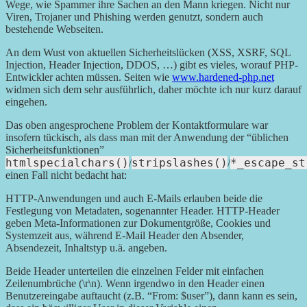
Wege, wie Spammer ihre Sachen an den Mann kriegen. Nicht nur
Viren, Trojaner und Phishing werden genutzt, sondern auch
bestehende Webseiten.
An dem Wust von aktuellen Sicherheitslücken (XSS, XSRF, SQL
Injection, Header Injection, DDOS, …) gibt es vieles, worauf PHP-
Entwickler achten müssen. Seiten wie
www.hardened-php.net
widmen sich dem sehr ausführlich, daher möchte ich nur kurz darauf
eingehen.
Das oben angesprochene Problem der Kontaktformulare war
insofern tückisch, als dass man mit der Anwendung der “üblichen
Sicherheitsfunktionen”
htmlspecialchars()
stripslashes()
*_escape_st
/
/
einen Fall nicht bedacht hat:
HTTP-Anwendungen und auch E-Mails erlauben beide die
Festlegung von Metadaten, sogenannter Header. HTTP-Header
geben Meta-Informationen zur Dokumentgröße, Cookies und
Systemzeit aus, während E-Mail Header den Absender,
Absendezeit, Inhaltstyp u.ä. angeben.
Beide Header unterteilen die einzelnen Felder mit einfachen
Zeilenumbrüche (\r\n). Wenn irgendwo in den Header einen
Benutzereingabe auftaucht (z.B. “From: $user”), dann kann es sein,