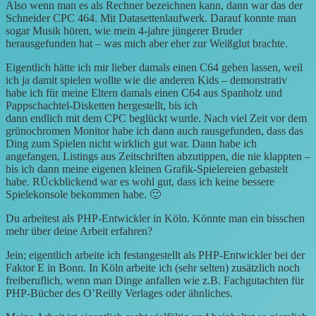
Also wenn man es als Rechner bezeichnen kann, dann war das der
Schneider CPC 464. Mit Datasettenlaufwerk. Darauf konnte man
sogar Musik hören, wie mein 4-jahre jüngerer Bruder
herausgefunden hat – was mich aber eher zur Weißglut brachte.
Eigentlich hätte ich mir lieber damals einen C64 geben lassen, weil
ich ja damit spielen wollte wie die anderen Kids – demonstrativ
habe ich für meine Eltern damals einen C64 aus Spanholz und
Pappschachtel-Disketten hergestellt, bis ich
dann endlich mit dem CPC beglückt wurde. Nach viel Zeit vor dem
grünochromen Monitor habe ich dann auch rausgefunden, dass das
Ding zum Spielen nicht wirklich gut war. Dann habe ich
angefangen, Listings aus Zeitschriften abzutippen, die nie klappten –
bis ich dann meine eigenen kleinen Grafik-Spielereien gebastelt
habe. RÜckblickend war es wohl gut, dass ich keine bessere
Spielekonsole bekommen habe. 🙂
Du arbeitest als PHP-Entwickler in Köln. Könnte man ein bisschen
mehr über deine Arbeit erfahren?
Jein; eigentlich arbeite ich festangestellt als PHP-Entwickler bei der
Faktor E in Bonn. In Köln arbeite ich (sehr selten) zusätzlich noch
freiberuflich, wenn man Dinge anfallen wie z.B. Fachgutachten für
PHP-Bücher des O’Reilly Verlages oder ähnliches.