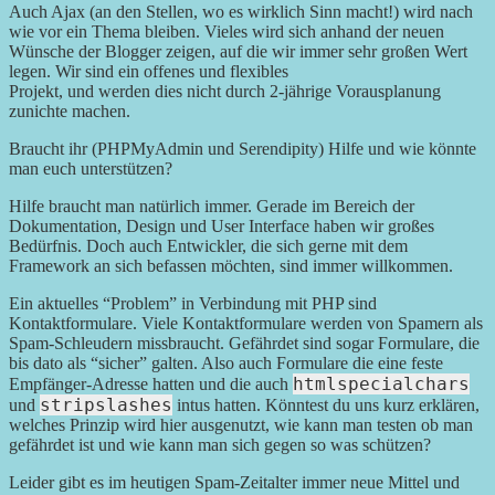
Auch Ajax (an den Stellen, wo es wirklich Sinn macht!) wird nach
wie vor ein Thema bleiben. Vieles wird sich anhand der neuen
Wünsche der Blogger zeigen, auf die wir immer sehr großen Wert
legen. Wir sind ein offenes und flexibles
Projekt, und werden dies nicht durch 2-jährige Vorausplanung
zunichte machen.
Braucht ihr (PHPMyAdmin und Serendipity) Hilfe und wie könnte
man euch unterstützen?
Hilfe braucht man natürlich immer. Gerade im Bereich der
Dokumentation, Design und User Interface haben wir großes
Bedürfnis. Doch auch Entwickler, die sich gerne mit dem
Framework an sich befassen möchten, sind immer willkommen.
Ein aktuelles “Problem” in Verbindung mit PHP sind
Kontaktformulare. Viele Kontaktformulare werden von Spamern als
Spam-Schleudern missbraucht. Gefährdet sind sogar Formulare, die
bis dato als “sicher” galten. Also auch Formulare die eine feste
htmlspecialchars
Empfänger-Adresse hatten und die auch
stripslashes
und
intus hatten. Könntest du uns kurz erklären,
welches Prinzip wird hier ausgenutzt, wie kann man testen ob man
gefährdet ist und wie kann man sich gegen so was schützen?
Leider gibt es im heutigen Spam-Zeitalter immer neue Mittel und