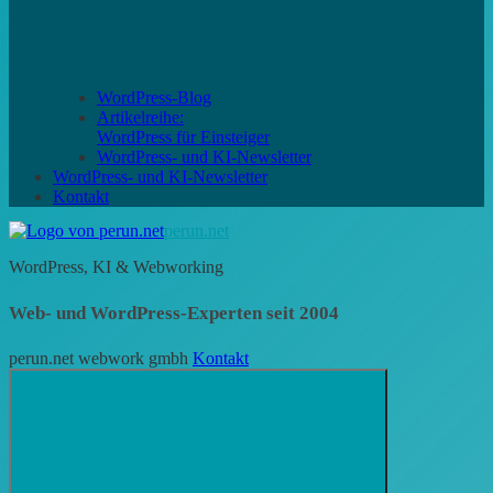
WordPress-Blog
Artikelreihe:
WordPress für Einsteiger
WordPress- und KI-Newsletter
WordPress- und KI-Newsletter
Kontakt
perun.net
WordPress, KI & Webworking
Web- und WordPress-Experten seit 2004
perun.net webwork gmbh
Kontakt