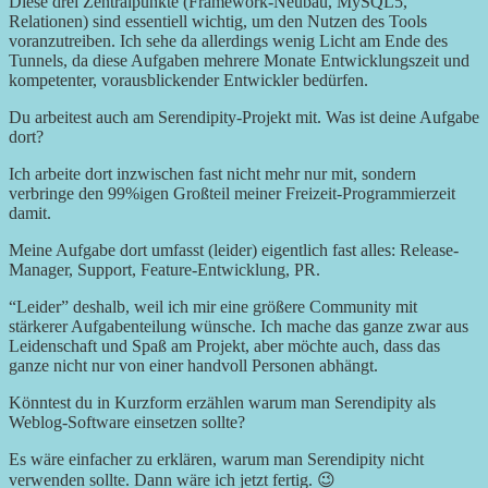
Diese drei Zentralpunkte (Framework-Neubau, MySQL5,
Relationen) sind essentiell wichtig, um den Nutzen des Tools
voranzutreiben. Ich sehe da allerdings wenig Licht am Ende des
Tunnels, da diese Aufgaben mehrere Monate Entwicklungszeit und
kompetenter, vorausblickender Entwickler bedürfen.
Du arbeitest auch am Serendipity-Projekt mit. Was ist deine Aufgabe
dort?
Ich arbeite dort inzwischen fast nicht mehr nur mit, sondern
verbringe den 99%igen Großteil meiner Freizeit-Programmierzeit
damit.
Meine Aufgabe dort umfasst (leider) eigentlich fast alles: Release-
Manager, Support, Feature-Entwicklung, PR.
“Leider” deshalb, weil ich mir eine größere Community mit
stärkerer Aufgabenteilung wünsche. Ich mache das ganze zwar aus
Leidenschaft und Spaß am Projekt, aber möchte auch, dass das
ganze nicht nur von einer handvoll Personen abhängt.
Könntest du in Kurzform erzählen warum man Serendipity als
Weblog-Software einsetzen sollte?
Es wäre einfacher zu erklären, warum man Serendipity nicht
verwenden sollte. Dann wäre ich jetzt fertig. 😉