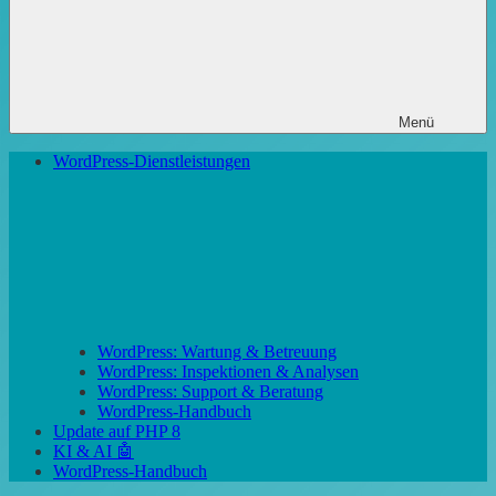
Menü
WordPress-Dienstleistungen
WordPress: Wartung & Betreuung
WordPress: Inspektionen & Analysen
WordPress: Support & Beratung
WordPress-Handbuch
Update auf PHP 8
KI & AI 🤖
WordPress-Handbuch