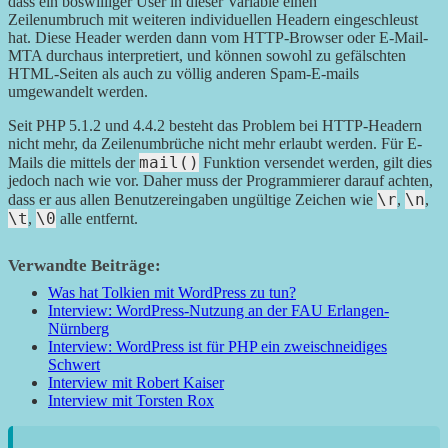
dass ein böswilliger User in dieser Variable einen
Zeilenumbruch mit weiteren individuellen Headern eingeschleust
hat. Diese Header werden dann vom HTTP-Browser oder E-Mail-
MTA durchaus interpretiert, und können sowohl zu gefälschten
HTML-Seiten als auch zu völlig anderen Spam-E-mails
umgewandelt werden.
Seit PHP 5.1.2 und 4.4.2 besteht das Problem bei HTTP-Headern
nicht mehr, da Zeilenumbrüche nicht mehr erlaubt werden. Für E-
mail()
Mails die mittels der
Funktion versendet werden, gilt dies
jedoch nach wie vor. Daher muss der Programmierer darauf achten,
\r
\n
dass er aus allen Benutzereingaben ungültige Zeichen wie
,
,
\t
\0
,
alle entfernt.
Verwandte Beiträge:
Was hat Tolkien mit WordPress zu tun?
Interview: WordPress-Nutzung an der FAU Erlangen-
Nürnberg
Interview: WordPress ist für PHP ein zweischneidiges
Schwert
Interview mit Robert Kaiser
Interview mit Torsten Rox