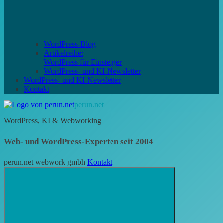
WordPress-Blog
Artikelreihe:
WordPress für Einsteiger
WordPress- und KI-Newsletter
WordPress- und KI-Newsletter
Kontakt
perun.net
WordPress, KI & Webworking
Web- und WordPress-Experten seit 2004
perun.net webwork gmbh
Kontakt