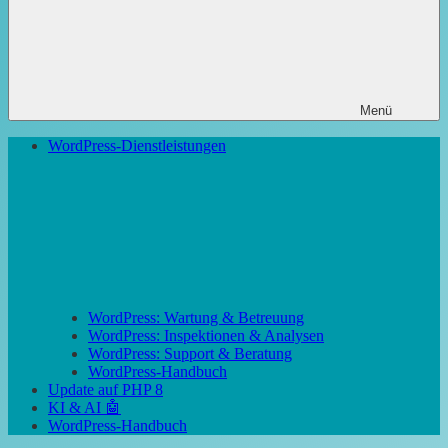
Menü
WordPress-Dienstleistungen
WordPress: Wartung & Betreuung
WordPress: Inspektionen & Analysen
WordPress: Support & Beratung
WordPress-Handbuch
Update auf PHP 8
KI & AI 🤖
WordPress-Handbuch