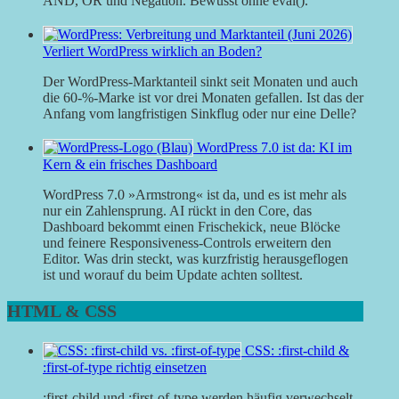
AND, OR und Negation. Bewusst ohne eval().
Verliert WordPress wirklich an Boden?
Der WordPress-Marktanteil sinkt seit Monaten und auch
die 60-%-Marke ist vor drei Monaten gefallen. Ist das der
Anfang vom langfristigen Sinkflug oder nur eine Delle?
WordPress 7.0 ist da: KI im
Kern & ein frisches Dashboard
WordPress 7.0 »Armstrong« ist da, und es ist mehr als
nur ein Zahlensprung. AI rückt in den Core, das
Dashboard bekommt einen Frischekick, neue Blöcke
und feinere Responsiveness-Controls erweitern den
Editor. Was drin steckt, was kurzfristig herausgeflogen
ist und worauf du beim Update achten solltest.
HTML & CSS
CSS: :first-child &
:first-of-type richtig einsetzen
:first-child und :first-of-type werden häufig verwechselt.