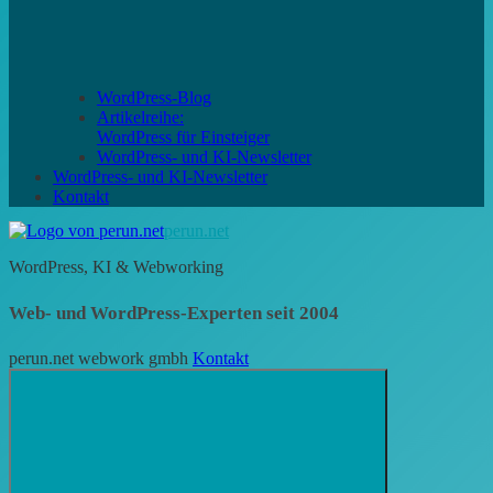
WordPress-Blog
Artikelreihe:
WordPress für Einsteiger
WordPress- und KI-Newsletter
WordPress- und KI-Newsletter
Kontakt
perun.net
WordPress, KI & Webworking
Web- und WordPress-Experten seit 2004
perun.net webwork gmbh
Kontakt