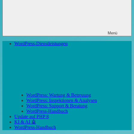
Menü
WordPress-Dienstleistungen
WordPress: Wartung & Betreuung
WordPress: Inspektionen & Analysen
WordPress: Support & Beratung
WordPress-Handbuch
Update auf PHP 8
KI & AI 🤖
WordPress-Handbuch