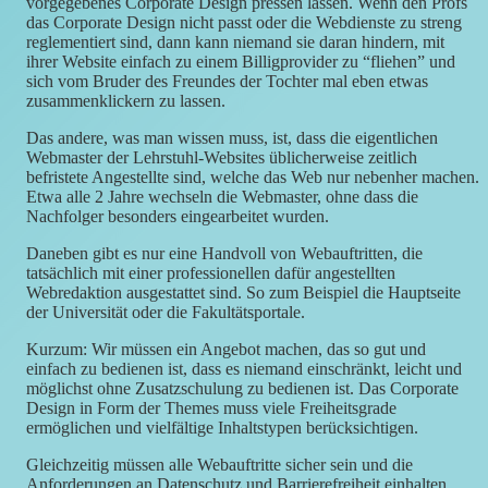
vorgegebenes Corporate Design pressen lassen. Wenn den Profs
das Corporate Design nicht passt oder die Webdienste zu streng
reglementiert sind, dann kann niemand sie daran hindern, mit
ihrer Website einfach zu einem Billigprovider zu “fliehen” und
sich vom Bruder des Freundes der Tochter mal eben etwas
zusammenklickern zu lassen.
Das andere, was man wissen muss, ist, dass die eigentlichen
Webmaster der Lehrstuhl-Websites üblicherweise zeitlich
befristete Angestellte sind, welche das Web nur nebenher machen.
Etwa alle 2 Jahre wechseln die Webmaster, ohne dass die
Nachfolger besonders eingearbeitet wurden.
Daneben gibt es nur eine Handvoll von Webauftritten, die
tatsächlich mit einer professionellen dafür angestellten
Webredaktion ausgestattet sind. So zum Beispiel die Hauptseite
der Universität oder die Fakultätsportale.
Kurzum: Wir müssen ein Angebot machen, das so gut und
einfach zu bedienen ist, dass es niemand einschränkt, leicht und
möglichst ohne Zusatzschulung zu bedienen ist. Das Corporate
Design in Form der Themes muss viele Freiheitsgrade
ermöglichen und vielfältige Inhaltstypen berücksichtigen.
Gleichzeitig müssen alle Webauftritte sicher sein und die
Anforderungen an Datenschutz und Barrierefreiheit einhalten.