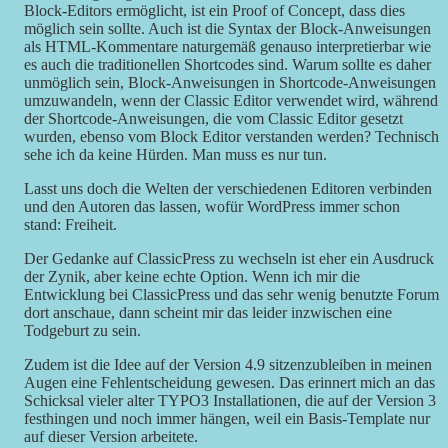
Block-Editors ermöglicht, ist ein Proof of Concept, dass dies
möglich sein sollte. Auch ist die Syntax der Block-Anweisungen
als HTML-Kommentare naturgemäß genauso interpretierbar wie
es auch die traditionellen Shortcodes sind. Warum sollte es daher
unmöglich sein, Block-Anweisungen in Shortcode-Anweisungen
umzuwandeln, wenn der Classic Editor verwendet wird, während
der Shortcode-Anweisungen, die vom Classic Editor gesetzt
wurden, ebenso vom Block Editor verstanden werden? Technisch
sehe ich da keine Hürden. Man muss es nur tun.
Lasst uns doch die Welten der verschiedenen Editoren verbinden
und den Autoren das lassen, wofür WordPress immer schon
stand: Freiheit.
Der Gedanke auf ClassicPress zu wechseln ist eher ein Ausdruck
der Zynik, aber keine echte Option. Wenn ich mir die
Entwicklung bei ClassicPress und das sehr wenig benutzte Forum
dort anschaue, dann scheint mir das leider inzwischen eine
Todgeburt zu sein.
Zudem ist die Idee auf der Version 4.9 sitzenzubleiben in meinen
Augen eine Fehlentscheidung gewesen. Das erinnert mich an das
Schicksal vieler alter TYPO3 Installationen, die auf der Version 3
festhingen und noch immer hängen, weil ein Basis-Template nur
auf dieser Version arbeitete.