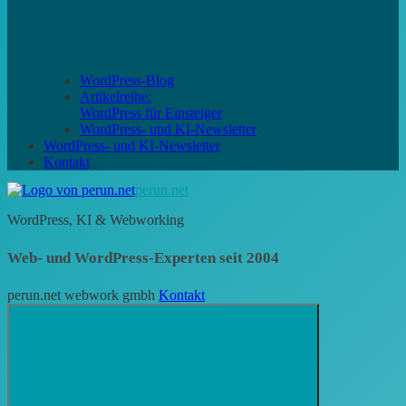
WordPress-Blog
Artikelreihe:
WordPress für Einsteiger
WordPress- und KI-Newsletter
WordPress- und KI-Newsletter
Kontakt
perun.net
WordPress, KI & Webworking
Web- und WordPress-Experten seit 2004
perun.net webwork gmbh
Kontakt