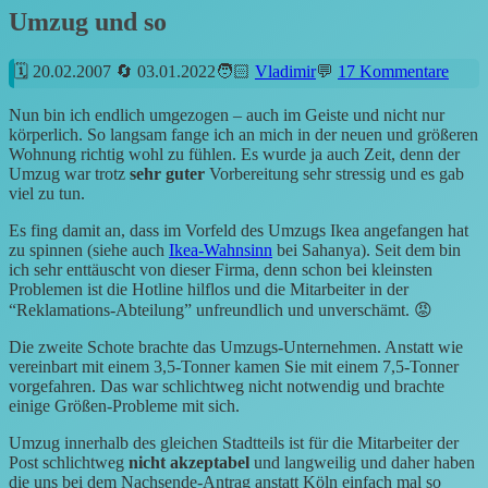
Umzug und so
20.02.2007
03.01.2022
Vladimir
17 Kommentare
Nun bin ich endlich umgezogen – auch im Geiste und nicht nur
körperlich. So langsam fange ich an mich in der neuen und größeren
Wohnung richtig wohl zu fühlen. Es wurde ja auch Zeit, denn der
Umzug war trotz
sehr guter
Vorbereitung sehr stressig und es gab
viel zu tun.
Es fing damit an, dass im Vorfeld des Umzugs Ikea angefangen hat
zu spinnen (siehe auch
Ikea-Wahnsinn
bei Sahanya). Seit dem bin
ich sehr enttäuscht von dieser Firma, denn schon bei kleinsten
Problemen ist die Hotline hilflos und die Mitarbeiter in der
“Reklamations-Abteilung” unfreundlich und unverschämt. 😡
Die zweite Schote brachte das Umzugs-Unternehmen. Anstatt wie
vereinbart mit einem 3,5-Tonner kamen Sie mit einem 7,5-Tonner
vorgefahren. Das war schlichtweg nicht notwendig und brachte
einige Größen-Probleme mit sich.
Umzug innerhalb des gleichen Stadtteils ist für die Mitarbeiter der
Post schlichtweg
nicht akzeptabel
und langweilig und daher haben
die uns bei dem Nachsende-Antrag anstatt Köln einfach mal so