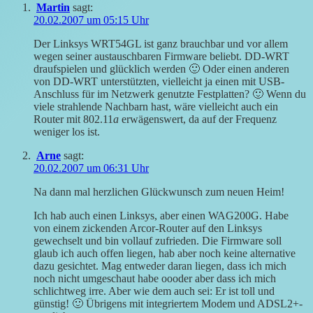
Martin
sagt:
20.02.2007 um 05:15 Uhr
Der Linksys WRT54GL ist ganz brauchbar und vor allem
wegen seiner austauschbaren Firmware beliebt. DD-WRT
draufspielen und glücklich werden 🙂 Oder einen anderen
von DD-WRT unterstützten, vielleicht ja einen mit USB-
Anschluss für im Netzwerk genutzte Festplatten? 🙂 Wenn du
viele strahlende Nachbarn hast, wäre vielleicht auch ein
Router mit 802.11
a
erwägenswert, da auf der Frequenz
weniger los ist.
Arne
sagt:
20.02.2007 um 06:31 Uhr
Na dann mal herzlichen Glückwunsch zum neuen Heim!
Ich hab auch einen Linksys, aber einen WAG200G. Habe
von einem zickenden Arcor-Router auf den Linksys
gewechselt und bin vollauf zufrieden. Die Firmware soll
glaub ich auch offen liegen, hab aber noch keine alternative
dazu gesichtet. Mag entweder daran liegen, dass ich mich
noch nicht umgeschaut habe oooder aber dass ich mich
schlichtweg irre. Aber wie dem auch sei: Er ist toll und
günstig! 🙂 Übrigens mit integriertem Modem und ADSL2+-