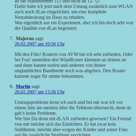
an die Hausnummer 112 und nicht an 12. 🙁
Dafür habe ich jetzt nach dem Umzug zusätzlich zum WLAN
auch noch dLan eingerichtet, um eine komplette
Netzabdeckung im Haus zu erhalten.
War eigentlich nur ein Experiment, aber ich bin doch sehr von
der Qualität von dLan begeistert.
Majoran
sagt:
20.02.2007 um 10:56 Uhr
Mit den Fritz! Routern von AVM bin ich sehr zufrieden. Oder
bei Fon! anmelden den WlanRouter klemmst an deinen an
und dann kannst surfen und anderen von deiner
unglaublichen Bandbreite noch was abgeben. Den Router
kannste sogar für umme bekommen.
Martin
sagt:
20.02.2007 um 13:26 Uhr
Umzugsprobleme kenn ich auch und bei mir war ich vor
einem Jahr am meisten über die Telekom überrascht, denn da
gab’s keine Probleme.
Wie bist Du denn mit dLAN zufrieden gewesen? Ein Freund
von mir möchte sich das Einrichten. Er hat zwar kein
Stahlbeton, möchte aber wegen der Kinder und seiner Frau
auf die zusätzliche Strahlung verzichten.