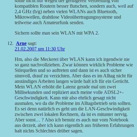
sollte nicht nur wegen der geringeren Verbreitung von
kompatiblen Routern besser flutschen, sondern auch, weil auf
2,4 GHz (b/g) neben vielen WLANs auch Bluetooth,
Mikrowellen, drahtlose Videoübertragungssysteme und
teilweise auch Amateurfunk senden.
Sichern sollte man sein WLAN mit WPA 2.
Arne
sagt:
21.02.2007 um 11:30 Uhr
Hm, also die Meckerei über WLAN kann ich irgendwie nie
so ganz nachvollziehen. Zwar können wirklich Probleme wie
Störquellen und so auftreten und dann ist es auch sicher
sinnvoll, drauf zu verzichten. Aber dass es im Alltag nicht für
anständiges Arbeiten langen würde halt ich für ein Gerücht.
Mein WLAN erhöht die Latenz gerade mal um zwei
Millisekunden und repliziert auch meine volle ADSL2+-
Geschwindigkeit. Kann mir also ehrlich gesagt nicht
ausmalen, wo da die Probleme im Alltagsbetrieb sein sollten.
Es sei denn natürlich es geht um die LAN-Geschwindigkeit
zwischen zwei lokalen Rechnern, da ist es mitunter nervig.
Aber sonst… ? Also ich benutz es auch nur vom Notebook
aus derzeit, aber ich kann eigentlich aus früheren Erfahrungen
halt nichts Schlechtes drüber sagen.