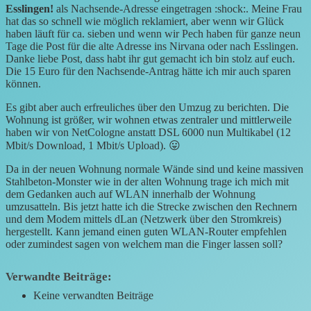
Esslingen!
als Nachsende-Adresse eingetragen :shock:. Meine Frau
hat das so schnell wie möglich reklamiert, aber wenn wir Glück
haben läuft für ca. sieben und wenn wir Pech haben für ganze neun
Tage die Post für die alte Adresse ins Nirvana oder nach Esslingen.
Danke liebe Post, dass habt ihr gut gemacht ich bin stolz auf euch.
Die 15 Euro für den Nachsende-Antrag hätte ich mir auch sparen
können.
Es gibt aber auch erfreuliches über den Umzug zu berichten. Die
Wohnung ist größer, wir wohnen etwas zentraler und mittlerweile
haben wir von NetCologne anstatt DSL 6000 nun Multikabel (12
Mbit/s Download, 1 Mbit/s Upload). 😛
Da in der neuen Wohnung normale Wände sind und keine massiven
Stahlbeton-Monster wie in der alten Wohnung trage ich mich mit
dem Gedanken auch auf WLAN innerhalb der Wohnung
umzusatteln. Bis jetzt hatte ich die Strecke zwischen den Rechnern
und dem Modem mittels dLan (Netzwerk über den Stromkreis)
hergestellt. Kann jemand einen guten WLAN-Router empfehlen
oder zumindest sagen von welchem man die Finger lassen soll?
Verwandte Beiträge:
Keine verwandten Beiträge