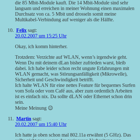
die 85 Mbit-Module kauft. Die 14 Mbit-Module sind sehr
langsam und erreichen in meiner Wohnung einen maximalen
Durchsatz von ca. 5 Mbit und drosseln somit meine
Multikabel-Verbindung auf weniger als die Hälfte.
Felix
sagt:
20.02.2007 um 15:25 Uhr
Okay, ich komm hinterher.
Trotzdem: Verzichte auf WLAN, wenn’s irgendwie geht.
Wenn Du mit deinem dLan bisher zufrieden warst, bleib
dabei. Ich habe leider schon recht ungute Erfahrungen mit
WLAN gemacht, was Störungsanfälligkeit (Mikrowelle),
Sicherheit und Geschwindigkeit betrifft.
Ich halte WLAN für eine nettes Feature für bequemes Surfen
vom Sofa oder vom Café aus, aber zum ordentlich Arbeiten
ist es einfach nix. Da sollte dLAN oder Ethernet schon drin
sein.
Meine Meinung 😉
Martin
sagt:
20.02.2007 um 15:40 Uhr
Ich hatte ja oben schon mal 802.11a erwähnt (5 GHz). Das