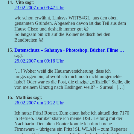
Vito
sagt:
23.02.2007 um 09:47 Uhr
wie schon erwähnt, Linksys WRT54GL, aus den oben
genannten Gründen. Abgesehen davon ist das Teil aus dem
Hause Cisco und deshalb immer gut 😉
So langsam bin ich auf die Kölner neidisch bei den
Bandbreiten 😥
Datenschutz » Sahanya - Photoshop, Bücher, Filme …
sagt:
25.02.2007 um 09:16 Uhr
[…] Woher weiß die Hausratversicherung, dass ich
umgezogen bin, obwohl ich mich noch nicht umgemeldet
habe? Oder war es die Post, die einzige „offizielle” Stelle, die
von meinem Umzug nach Esslingen weiß? « Surreal | […]
Mathias
sagt:
26.02.2007 um 23:22 Uhr
Ich nutze Fritz! Router. Zum einen habe ich aktuell den 7170
in Betrieb. Darüber share ich meine DSL-Leitung mit der
Nachbarin. Den alten Router konnte ich durch neue
Firmaware – übrigens ein Fritz! SL WLAN – zum Repeater