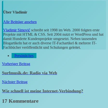
Über
Vladimir
Alle Beiträge ansehen
Vladimir Simović
schreibt seit 1998 im Web. 2000 folgten erste
Projekte mit HTML & CSS. Seit 2004 nutzt er WordPress und hat
damit Hunderte Kundenprojekte umgesetzt. Neben tausenden
Blogartikeln hat er auch diverse IT-Fachartikel & mehrere IT-
Fachbücher veröffentlicht und Schulungen geleitet.
Persönliches
Beitragsnavigation
Vorheriger Beitrag
Surfmusik.de: Radio via Web
Nächster Beitrag
Wie schnell ist meine Internet-Verbindung?
17 Kommentare