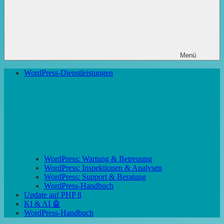
Menü
WordPress-Dienstleistungen
WordPress: Wartung & Betreuung
WordPress: Inspektionen & Analysen
WordPress: Support & Beratung
WordPress-Handbuch
Update auf PHP 8
KI & AI 🤖
WordPress-Handbuch