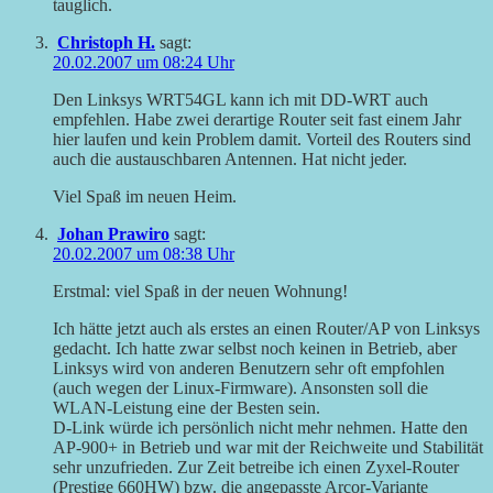
tauglich.
Christoph H.
sagt:
20.02.2007 um 08:24 Uhr
Den Linksys WRT54GL kann ich mit DD-WRT auch
empfehlen. Habe zwei derartige Router seit fast einem Jahr
hier laufen und kein Problem damit. Vorteil des Routers sind
auch die austauschbaren Antennen. Hat nicht jeder.
Viel Spaß im neuen Heim.
Johan Prawiro
sagt:
20.02.2007 um 08:38 Uhr
Erstmal: viel Spaß in der neuen Wohnung!
Ich hätte jetzt auch als erstes an einen Router/AP von Linksys
gedacht. Ich hatte zwar selbst noch keinen in Betrieb, aber
Linksys wird von anderen Benutzern sehr oft empfohlen
(auch wegen der Linux-Firmware). Ansonsten soll die
WLAN-Leistung eine der Besten sein.
D-Link würde ich persönlich nicht mehr nehmen. Hatte den
AP-900+ in Betrieb und war mit der Reichweite und Stabilität
sehr unzufrieden. Zur Zeit betreibe ich einen Zyxel-Router
(Prestige 660HW) bzw. die angepasste Arcor-Variante