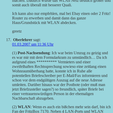
machen. Dadurch wurde das WLAn Netz deutlich größer und
somit auch überall mit besserer Quali.
Ich kann also nur empfehlen, mal bei Ebay einen oder 2 Fritz!
Router zu erwerben und damit dann das ganze
Haus/Grundstück mit WLAN abdecken.
greetz
Oberlehrer
sagt:
01.03.2007 um 11:36 Uhr
(1)
Post-Nachsendung
: Ich war beim Umzug zu geizig und
es war mir mit dem Formularkram zu umständlich… Da ich
aufgrund eines ********** Vermieters und einer
zweifelhaften Rechtssprechung sowieso eine zeitlang einen
Wohnraumüberhang hatte, konnte ich in Ruhe alle
potentiellen Briefeschreiber per E-Mail/Fax informieren und
schon vor dem endgültigen Auszug auf die neue Adresse
umleiten. Darüber hinaus war der Postbote (oder muß man
jetzt Briefzusteller sagen?) so freundlich, später Briefe bei
einer vertrauenswürdigen Person in der ehemaligen
Nachbarschaft abzugeben.
(2)
WLAN
: Wenn es auch ein bißchen mehr sein darf, bin ich
Fan der FritzBox 7170. Neben 4 LAN-Ports und WLAN