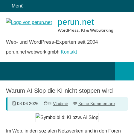
Zum
Menü
Inhalt
perun.net
springen
WordPress, KI & Webworking
Web- und WordPress-Experten seit 2004
perun.net webwork gmbh
Kontakt
Such
öffn
Warum AI Slop die KI nicht stoppen wird
08.06.2026
Vladimir
Keine Kommentare
Im Web, in den sozialen Netzwerken und in den Foren