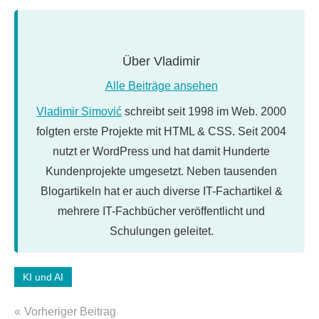
Über
Vladimir
Alle Beiträge ansehen
Vladimir Simović
schreibt seit 1998 im Web. 2000
folgten erste Projekte mit HTML & CSS. Seit 2004
nutzt er WordPress und hat damit Hunderte
Kundenprojekte umgesetzt. Neben tausenden
Blogartikeln hat er auch diverse IT-Fachartikel &
mehrere IT-Fachbücher veröffentlicht und
Schulungen geleitet.
Schlagwörter:
KI und AI
ChatGPT
,
Beitragsnavigation
Claude
,
Vorheriger Beitrag