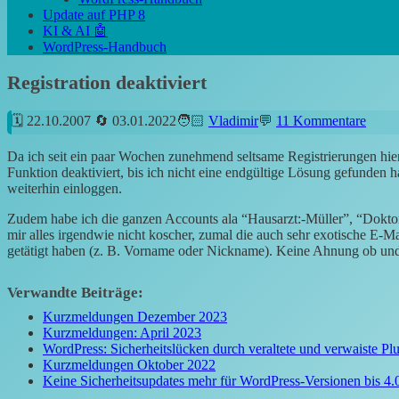
Update auf PHP 8
KI & AI 🤖
WordPress-Handbuch
Registration deaktiviert
22.10.2007
03.01.2022
Vladimir
11 Kommentare
Da ich seit ein paar Wochen zunehmend seltsame Registrierungen hie
Funktion deaktiviert, bis ich nicht eine endgültige Lösung gefunden ha
weiterhin einloggen.
Zudem habe ich die ganzen Accounts ala “Hausarzt:-Müller”, “Dokto
mir alles irgendwie nicht koscher, zumal die auch sehr exotische E-
getätigt haben (z. B. Vorname oder Nickname). Keine Ahnung ob und
Verwandte Beiträge:
Kurzmeldungen Dezember 2023
Kurzmeldungen: April 2023
WordPress: Sicherheitslücken durch veraltete und verwaiste Pl
Kurzmeldungen Oktober 2022
Keine Sicherheitsupdates mehr für WordPress-Versionen bis 4.