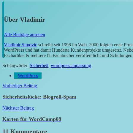
Über
Vladimir
Alle Beiträge ansehen
Vladimir Simović
schreibt seit 1998 im Web. 2000 folgten erste Pro
WordPress und hat damit Hunderte Kundenprojekte umgesetzt. Neben 
Fachartikel & mehrere IT-Fachbücher veröffentlicht und Schulungen g
Schlagwörter:
Sicherheit
,
wordpress-anpassung
WordPress
Beitragsnavigation
Vorheriger Beitrag
Sicherheitslücke: Blogroll-Spam
Nächster Beitrag
Karten für WordCamp08
11 Kommentare