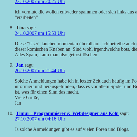
23.10.2007 um 20:25 Uhr
ich vermute die wollen entweder spammen oder sich links aus a
“erarbeiten”
Tina
sagt:
24.10.2007 um 15:53 Uhr
Diese “User” tauchen momentan überall auf. Ich betreibe auch 
dieser komischen Knaben an. Sind wohl irgendwelche bots, die 
Alles Spam, kann man also getrost löschen.
Jan
sagt:
26.10.2007 um 21:44 Uhr
Solche Anmeldungen habe ich in letzter Zeit auch häufig im F
informiert und herausgefunden, dass es vor allem Spider und Bo
ist, was für einen Sinn das macht.
Viele Grüße,
Jan
Timur - Programmierer & Webdesigner aus Köln
sagt:
27.10.2007 um 04:16 Uhr
Ja solche Anmeldungen gibt es auf vielen Foren und Blogs.