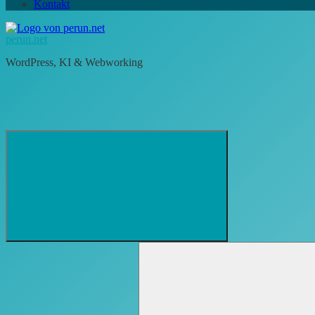
Kontakt
perun.net
WordPress, KI & Webworking
Suchformular
Suchen
öffnen
nach: