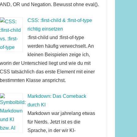
AND, OR und Negation. Bewusst ohne eval().
CSS: :first-child & :first-of-type
richtig einsetzen
:first-child und :first-of-type
werden häufig verwechselt. An
kleinen Beispielen zeige ich,
worin der Unterschied liegt und wie du mit
CSS tatsächlich das erste Element mit einer
bestimmten Klasse ansprichst.
Markdown: Das Comeback
durch KI
Markdown war jahrelang etwas
für Nerds. Jetzt ist es die
Sprache, in der wir KI-