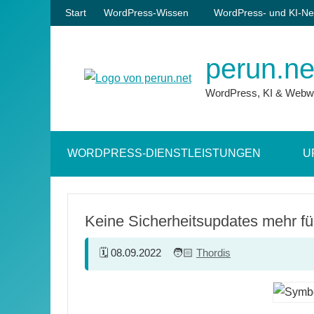
Zum
Start
WordPress-Wissen
WordPress- und KI-Ne
Inhalt
springen
perun.ne
WordPress, KI & Webw
WORDPRESS-DIENSTLEISTUNGEN
U
Keine Sicherheitsupdates mehr fü
08.09.2022
Thordis