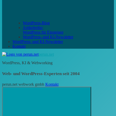
WordPress-Blog
Artikelreihe:
WordPress für Einsteiger
WordPress- und KI-Newsletter
WordPress- und KI-Newsletter
Kontakt
perun.net
WordPress, KI & Webworking
Web- und WordPress-Experten seit 2004
perun.net webwork gmbh
Kontakt