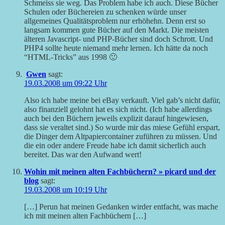
Schmeiss sie weg. Das Problem habe ich auch. Diese Bücher
Schulen oder Büchereien zu schenken würde unser
allgemeines Qualitätsproblem nur erhöhehn. Denn erst so
langsam kommen gute Bücher auf den Markt. Die meisten
älteren Javascript- und PHP-Bücher sind doch Schrott. Und
PHP4 sollte heute niemand mehr lernen. Ich hätte da noch
“HTML-Tricks” aus 1998 🙂
Gwen
sagt:
19.03.2008 um 09:22 Uhr
Also ich habe meine bei eBay verkauft. Viel gab’s nicht dafür,
also finanziell gelohnt hat es sich nicht. (Ich habe allerdings
auch bei den Büchern jeweils explizit darauf hingewiesen,
dass sie veraltet sind.) So wurde mir das miese Gefühl erspart,
die Dinger dem Altpapiercontainer zuführen zu müssen. Und
die ein oder andere Freude habe ich damit sicherlich auch
bereitet. Das war den Aufwand wert!
Wohin mit meinen alten Fachbüchern? » picard und der
blog
sagt:
19.03.2008 um 10:19 Uhr
[…] Perun hat meinen Gedanken wirder entfacht, was mache
ich mit meinen alten Fachbüchern […]