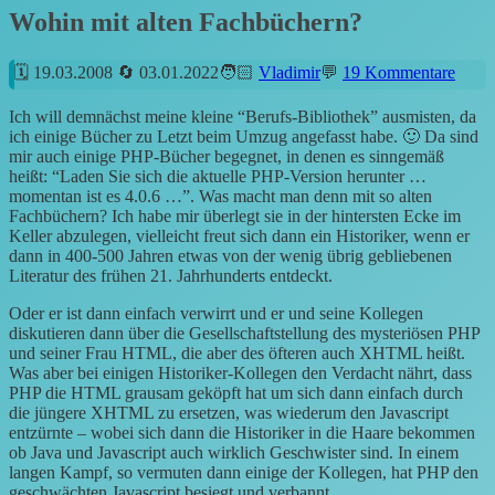
Wohin mit alten Fachbüchern?
19.03.2008
03.01.2022
Vladimir
19 Kommentare
Ich will demnächst meine kleine “Berufs-Bibliothek” ausmisten, da
ich einige Bücher zu Letzt beim Umzug angefasst habe. 🙂 Da sind
mir auch einige PHP-Bücher begegnet, in denen es sinngemäß
heißt: “Laden Sie sich die aktuelle PHP-Version herunter …
momentan ist es 4.0.6 …”. Was macht man denn mit so alten
Fachbüchern? Ich habe mir überlegt sie in der hintersten Ecke im
Keller abzulegen, vielleicht freut sich dann ein Historiker, wenn er
dann in 400-500 Jahren etwas von der wenig übrig gebliebenen
Literatur des frühen 21. Jahrhunderts entdeckt.
Oder er ist dann einfach verwirrt und er und seine Kollegen
diskutieren dann über die Gesellschaftstellung des mysteriösen PHP
und seiner Frau HTML, die aber des öfteren auch XHTML heißt.
Was aber bei einigen Historiker-Kollegen den Verdacht nährt, dass
PHP die HTML grausam geköpft hat um sich dann einfach durch
die jüngere XHTML zu ersetzen, was wiederum den Javascript
entzürnte – wobei sich dann die Historiker in die Haare bekommen
ob Java und Javascript auch wirklich Geschwister sind. In einem
langen Kampf, so vermuten dann einige der Kollegen, hat PHP den
geschwächten Javascript besiegt und verbannt.