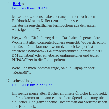
Boris
sagt:
19.03.2008 um 10:42 Uhr
Ich sehe es wie Jens, habe aber auch immer noch alten
Fachbuch-Mist im Keller (jemand Interesse an
literaturwissenschaftlichen Fachbüchern aus den späten
Achtzigerjahren?).
Wegwerfen. Einfach weg damit. Das habe ich gerade letzte
Woche mit alten Computerbüchern gemacht. Wobei da schon
mal fast Tränen kommen, wenn da ein dicker, perfekt
erhaltener Windows-NT-Netzwerkschinken (damals für 89
DM zu haben) oder ein ebenso umfangreicher und teurer
PHP4-Wälzer in die Tonne poltern.
Wobei ich mich jedesmal frage, ob nun Altpapier oder
“Restmüll”…
schroedi
sagt:
19.03.2008 um 21:27 Uhr
Ich spende meine alten Bücher an unsere Örtliche Bibliothekt,
dafür bekommt man dann eine saubere Spendenquittung für
die Steuer. Und ganz nebenbei sichert man das weiterbestehen
eine Bibliothek.