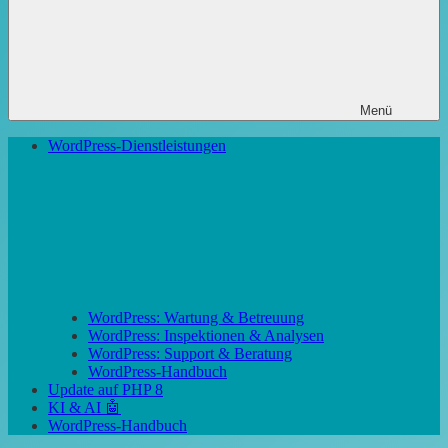
Menü
WordPress-Dienstleistungen
WordPress: Wartung & Betreuung
WordPress: Inspektionen & Analysen
WordPress: Support & Beratung
WordPress-Handbuch
Update auf PHP 8
KI & AI 🤖
WordPress-Handbuch