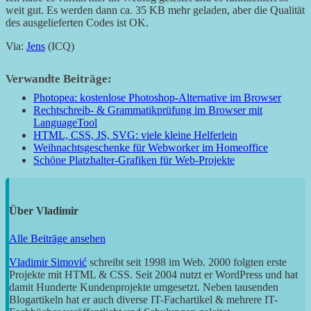
weit gut. Es werden dann ca. 35 KB mehr geladen, aber die Qualität
des ausgelieferten Codes ist OK.
Via:
Jens
(ICQ)
Verwandte Beiträge:
Photopea: kostenlose Photoshop-Alternative im Browser
Rechtschreib- & Grammatikprüfung im Browser mit
LanguageTool
HTML, CSS, JS, SVG: viele kleine Helferlein
Weihnachtsgeschenke für Webworker im Homeoffice
Schöne Platzhalter-Grafiken für Web-Projekte
Über
Vladimir
Alle Beiträge ansehen
Vladimir Simović
schreibt seit 1998 im Web. 2000 folgten erste
Projekte mit HTML & CSS. Seit 2004 nutzt er WordPress und hat
damit Hunderte Kundenprojekte umgesetzt. Neben tausenden
Blogartikeln hat er auch diverse IT-Fachartikel & mehrere IT-