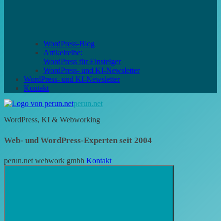
WordPress-Blog
Artikelreihe:
WordPress für Einsteiger
WordPress- und KI-Newsletter
WordPress- und KI-Newsletter
Kontakt
perun.net
WordPress, KI & Webworking
Web- und WordPress-Experten seit 2004
perun.net webwork gmbh
Kontakt