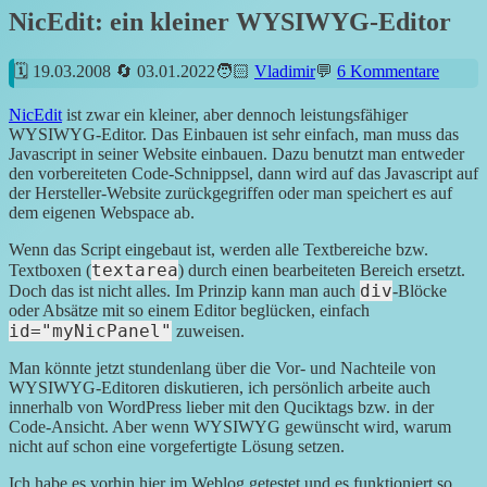
NicEdit: ein kleiner WYSIWYG-Editor
19.03.2008
03.01.2022
Vladimir
6 Kommentare
NicEdit
ist zwar ein kleiner, aber dennoch leistungsfähiger
WYSIWYG-Editor. Das Einbauen ist sehr einfach, man muss das
Javascript in seiner Website einbauen. Dazu benutzt man entweder
den vorbereiteten Code-Schnippsel, dann wird auf das Javascript auf
der Hersteller-Website zurückgegriffen oder man speichert es auf
dem eigenen Webspace ab.
Wenn das Script eingebaut ist, werden alle Textbereiche bzw.
textarea
Textboxen (
) durch einen bearbeiteten Bereich ersetzt.
div
Doch das ist nicht alles. Im Prinzip kann man auch
-Blöcke
oder Absätze mit so einem Editor beglücken, einfach
id="myNicPanel"
zuweisen.
Man könnte jetzt stundenlang über die Vor- und Nachteile von
WYSIWYG-Editoren diskutieren, ich persönlich arbeite auch
innerhalb von WordPress lieber mit den Quciktags bzw. in der
Code-Ansicht. Aber wenn WYSIWYG gewünscht wird, warum
nicht auf schon eine vorgefertigte Lösung setzen.
Ich habe es vorhin hier im Weblog getestet und es funktioniert so