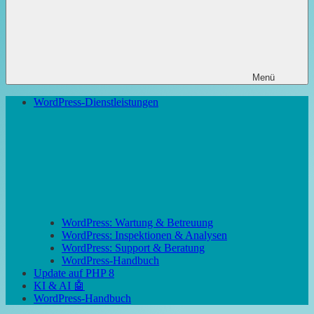
Menü
WordPress-Dienstleistungen
WordPress: Wartung & Betreuung
WordPress: Inspektionen & Analysen
WordPress: Support & Beratung
WordPress-Handbuch
Update auf PHP 8
KI & AI 🤖
WordPress-Handbuch