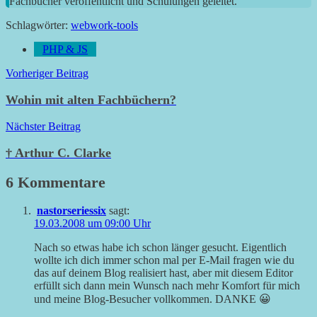
Fachbücher veröffentlicht und Schulungen geleitet.
Schlagwörter:
webwork-tools
PHP & JS
Beitragsnavigation
Vorheriger Beitrag
Wohin mit alten Fachbüchern?
Nächster Beitrag
† Arthur C. Clarke
6 Kommentare
nastorseriessix
sagt:
19.03.2008 um 09:00 Uhr
Nach so etwas habe ich schon länger gesucht. Eigentlich
wollte ich dich immer schon mal per E-Mail fragen wie du
das auf deinem Blog realisiert hast, aber mit diesem Editor
erfüllt sich dann mein Wunsch nach mehr Komfort für mich
und meine Blog-Besucher vollkommen. DANKE 😀