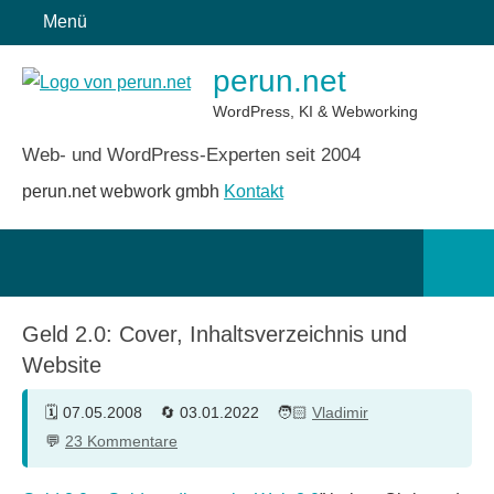
Zum
Menü
Inhalt
perun.net
springen
WordPress, KI & Webworking
Web- und WordPress-Experten seit 2004
perun.net webwork gmbh
Kontakt
Such
öffn
Geld 2.0: Cover, Inhaltsverzeichnis und
Website
07.05.2008
03.01.2022
Vladimir
23 Kommentare