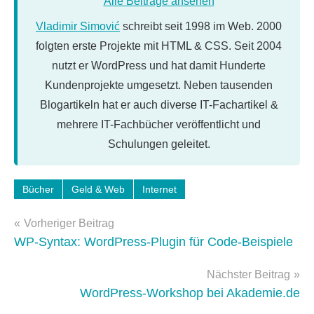
Alle Beiträge ansehen
Vladimir Simović
schreibt seit 1998 im Web. 2000
folgten erste Projekte mit HTML & CSS. Seit 2004
nutzt er WordPress und hat damit Hunderte
Kundenprojekte umgesetzt. Neben tausenden
Blogartikeln hat er auch diverse IT-Fachartikel &
mehrere IT-Fachbücher veröffentlicht und
Schulungen geleitet.
Schlagwörter:
Bücher
Geld & Web
Internet
geld-
Beitragsnavigation
verdienen
,
Vorheriger Beitrag
geld2null
,
WP-Syntax: WordPress-Plugin für Code-Beispiele
web
2.0
Nächster Beitrag
WordPress-Workshop bei Akademie.de