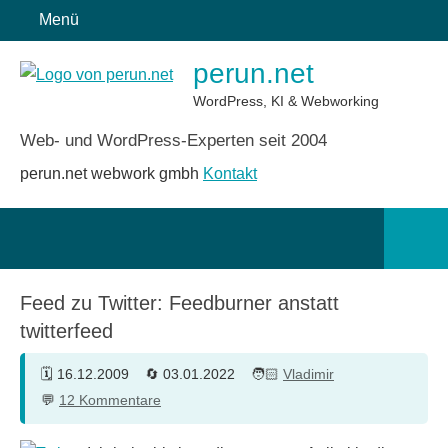
Zum
Menü
Inhalt
perun.net
springen
WordPress, KI & Webworking
Web- und WordPress-Experten seit 2004
perun.net webwork gmbh
Kontakt
Such
öffn
Feed zu Twitter: Feedburner anstatt
twitterfeed
16.12.2009
03.01.2022
Vladimir
12 Kommentare