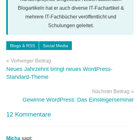
Blogartikeln hat er auch diverse IT-Fachartikel &
mehrere IT-Fachbücher veröffentlicht und
Schulungen geleitet.
Schlagwörter:
Blogs & RSS
Social Media
feedburner
,
Beitragsnavigation
twitter
,
Vorheriger Beitrag
web
Neues Jahrzehnt bringt neues WordPress-
2.0
Standard-Theme
Nächster Beitrag
Gewinne WordPress: Das Einsteigerseminar
12 Kommentare
Micha
sagt: