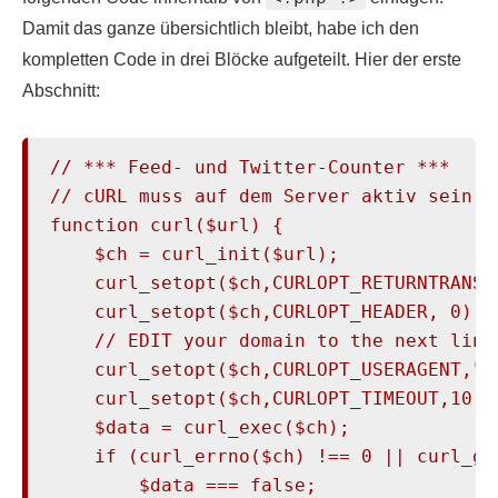
Damit das ganze übersichtlich bleibt, habe ich den
kompletten Code in drei Blöcke aufgeteilt. Hier der erste
Abschnitt:
// *** Feed- und Twitter-Counter ***

// cURL muss auf dem Server aktiv sein

function curl($url) {

    $ch = curl_init($url);

    curl_setopt($ch,CURLOPT_RETURNTRANSFE
    curl_setopt($ch,CURLOPT_HEADER, 0);

    // EDIT your domain to the next line:
    curl_setopt($ch,CURLOPT_USERAGENT,"
p
    curl_setopt($ch,CURLOPT_TIMEOUT,10);

    $data = curl_exec($ch);

    if (curl_errno($ch) !== 0 || curl_ge
        $data === false;
