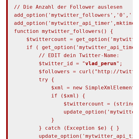
// Die Anzahl der Follower auslesen

add_option('mytwitter_followers','0','','
add_option('mytwitter_api_timer',mktime(
function mytwitter_followers() {

    $twittercount = get_option('mytwitter
    if ( get_option('mytwitter_api_timer
        // EDIT dein Twitter-Name:

        $twitter_id = "
vlad_perun
";

        $followers = curl("http://twitte
        try {

            $xml = new SimpleXmlElement(
            if ($xml) {

                $twittercount = (string)
                update_option('mytwitter
            }

        } catch (Exception $e) { }

        update_option('mytwitter_api_time