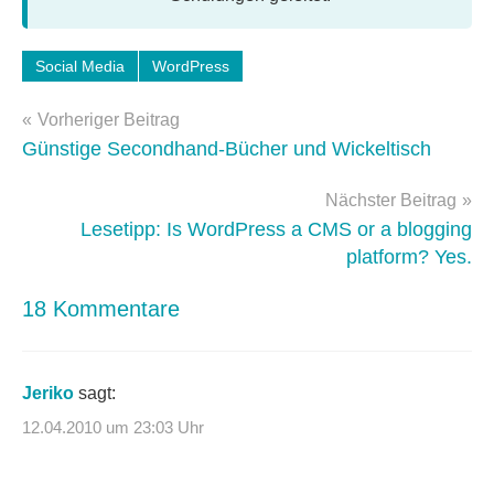
Schlagwörter:
Social Media
WordPress
feedburner
,
Beitragsnavigation
twitter
,
Vorheriger Beitrag
web
Günstige Secondhand-Bücher und Wickeltisch
2.0
,
wordpress-
Nächster Beitrag
faq
,
Lesetipp: Is WordPress a CMS or a blogging
WordPress-
platform? Yes.
Tipps
18 Kommentare
Jeriko
sagt:
12.04.2010 um 23:03 Uhr