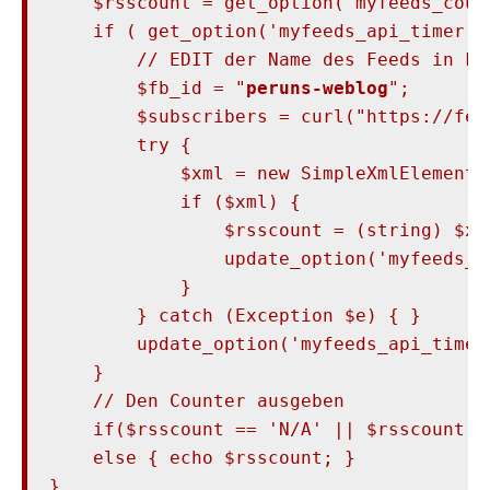
    $rsscount = get_option('myfeeds_count
    if ( get_option('myfeeds_api_timer')
        // EDIT der Name des Feeds in Fee
        $fb_id = "
peruns-weblog
";

        $subscribers = curl("https://fee
        try {

            $xml = new SimpleXmlElement(
            if ($xml) {

                $rsscount = (string) $xm
                update_option('myfeeds_c
            }

        } catch (Exception $e) { }

        update_option('myfeeds_api_timer'
    }

    // Den Counter ausgeben

    if($rsscount == 'N/A' || $rsscount =
    else { echo $rsscount; }

}