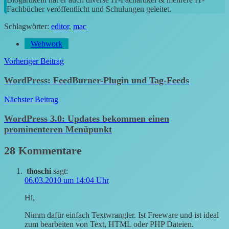
Fachbücher veröffentlicht und Schulungen geleitet.
Schlagwörter:
editor
,
mac
Webwork
Beitragsnavigation
Vorheriger Beitrag
WordPress: FeedBurner-Plugin und Tag-Feeds
Nächster Beitrag
WordPress 3.0: Updates bekommen einen
prominenteren Menüpunkt
28 Kommentare
thoschi
sagt:
06.03.2010 um 14:04 Uhr
Hi,
Nimm dafür einfach Textwrangler. Ist Freeware und ist ideal
zum bearbeiten von Text, HTML oder PHP Dateien.