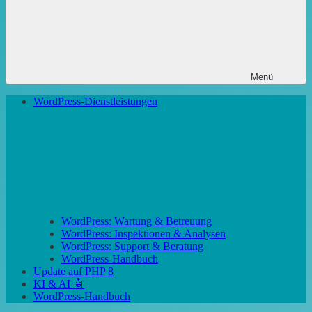
Menü
WordPress-Dienstleistungen
WordPress: Wartung & Betreuung
WordPress: Inspektionen & Analysen
WordPress: Support & Beratung
WordPress-Handbuch
Update auf PHP 8
KI & AI 🤖
WordPress-Handbuch