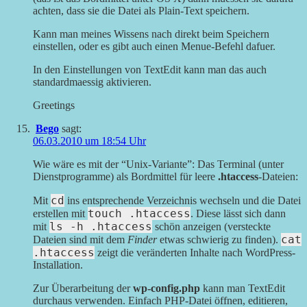
achten, dass sie die Datei als Plain-Text speichern.
Kann man meines Wissens nach direkt beim Speichern
einstellen, oder es gibt auch einen Menue-Befehl dafuer.
In den Einstellungen von TextEdit kann man das auch
standardmaessig aktivieren.
Greetings
Bego
sagt:
06.03.2010 um 18:54 Uhr
Wie wäre es mit der “Unix-Variante”: Das Terminal (unter
Dienstprogramme) als Bordmittel für leere
.htaccess
-Dateien:
cd
Mit
ins entsprechende Verzeichnis wechseln und die Datei
touch .htaccess
erstellen mit
. Diese lässt sich dann
ls -h .htaccess
mit
schön anzeigen (versteckte
cat
Dateien sind mit dem
Finder
etwas schwierig zu finden).
.htaccess
zeigt die veränderten Inhalte nach WordPress-
Installation.
Zur Überarbeitung der
wp-config.php
kann man TextEdit
durchaus verwenden. Einfach PHP-Datei öffnen, editieren,