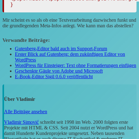
} 
Mir scheint es so als ob eine Textverarbeitung dazwischen funkt und
die grundlegenden Meta-Infos anlegt. Wie kann man das abstellen?
Verwandte Beiträge:
Gutenberg-Editor bald auch im Support-Forum
Erster Blick auf Gutenberg: dem zukünftigen Editor von
WordPress
WordPress für Einsteiger: Text ohne Formatierungen einfügen
Geschenkte Gäule von Adobe und Microsoft
E-Book-Editor Sigil 0.6.0 veröffentlicht
Über
Vladimir
Alle Beiträge ansehen
Vladimir Simović
schreibt seit 1998 im Web. 2000 folgten erste
Projekte mit HTML & CSS. Seit 2004 nutzt er WordPress und hat
damit Hunderte Kundenprojekte umgesetzt. Neben tausenden
Blogartikeln hat er auch diverse IT-Fachartikel & mehrere IT-