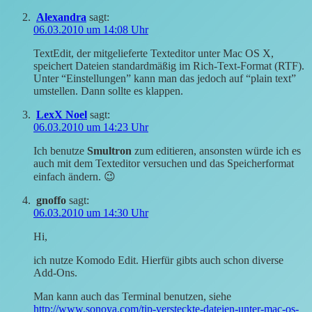
Alexandra
sagt:
06.03.2010 um 14:08 Uhr
TextEdit, der mitgelieferte Texteditor unter Mac OS X,
speichert Dateien standardmäßig im Rich-Text-Format (RTF).
Unter “Einstellungen” kann man das jedoch auf “plain text”
umstellen. Dann sollte es klappen.
LexX Noel
sagt:
06.03.2010 um 14:23 Uhr
Ich benutze
Smultron
zum editieren, ansonsten würde ich es
auch mit dem Texteditor versuchen und das Speicherformat
einfach ändern. 😉
gnoffo
sagt:
06.03.2010 um 14:30 Uhr
Hi,
ich nutze Komodo Edit. Hierfür gibts auch schon diverse
Add-Ons.
Man kann auch das Terminal benutzen, siehe
http://www.sonoya.com/tip-versteckte-dateien-unter-mac-os-