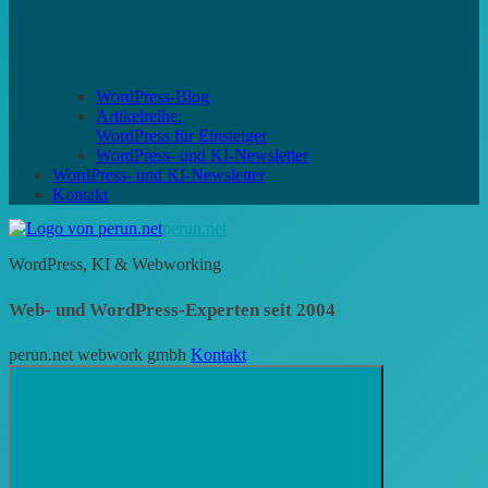
WordPress-Blog
Artikelreihe:
WordPress für Einsteiger
WordPress- und KI-Newsletter
WordPress- und KI-Newsletter
Kontakt
perun.net
WordPress, KI & Webworking
Web- und WordPress-Experten seit 2004
perun.net webwork gmbh
Kontakt