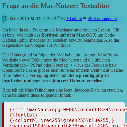
Frage an die Mac-Nutzer: Texteditor
06.03.2010
03.01.2022
Vladimir
28 Kommentare
Ich habe da eine Frage an die Macianer unter meinen Lesern. Gibt
es bzw. wie heißt das
Bordtool auf dem Mac OS X
um Code-
Dateien (.php, .htaccess) zu erstellen bzw. zu bearbeiten. Also das
Gegenstück zu Notepad auf Windows.
Der Hintergrund ist folgender. Wir haben in unserem WordPress-
Workshop zwei Teilnehmer die Mac haben und die üblichen
Verdächtigen – PSPad oder Notepad++ – aus der Freeware bzw.
OpenSource-Szene gibt es nicht für Mac und ich weiß nicht welche
Bordmittel zur Verfügung stehen um
die wp-config.php zu
bearbeiten und eine leere .htaccess-Datei zu erstellen
.
Bitte ich die Mac-Teilnehmer eine leere .htaccess-Datei zu erstellen,
dann beinhaltet diese folgenden Inhalt:
{\rtf1\mac\ansicpg10000\cocoartf824\cocoas
{\fonttbl}

{\colortbl;\red255\green255\blue255;}

\paperw11904\paperh16838\margl1440\margr14