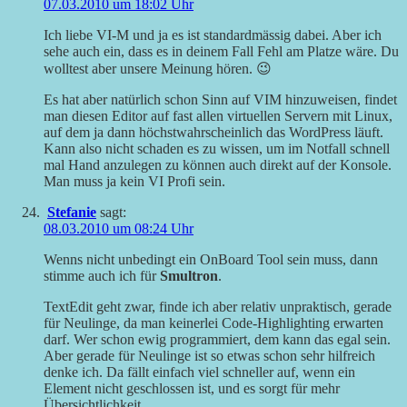
07.03.2010 um 18:02 Uhr
Ich liebe VI-M und ja es ist standardmässig dabei. Aber ich
sehe auch ein, dass es in deinem Fall Fehl am Platze wäre. Du
wolltest aber unsere Meinung hören. 😉
Es hat aber natürlich schon Sinn auf VIM hinzuweisen, findet
man diesen Editor auf fast allen virtuellen Servern mit Linux,
auf dem ja dann höchstwahrscheinlich das WordPress läuft.
Kann also nicht schaden es zu wissen, um im Notfall schnell
mal Hand anzulegen zu können auch direkt auf der Konsole.
Man muss ja kein VI Profi sein.
Stefanie
sagt:
08.03.2010 um 08:24 Uhr
Wenns nicht unbedingt ein OnBoard Tool sein muss, dann
stimme auch ich für
Smultron
.
TextEdit geht zwar, finde ich aber relativ unpraktisch, gerade
für Neulinge, da man keinerlei Code-Highlighting erwarten
darf. Wer schon ewig programmiert, dem kann das egal sein.
Aber gerade für Neulinge ist so etwas schon sehr hilfreich
denke ich. Da fällt einfach viel schneller auf, wenn ein
Element nicht geschlossen ist, und es sorgt für mehr
Übersichtlichkeit.