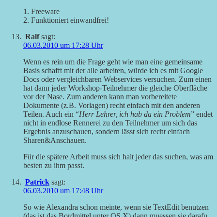
1. Freeware
2. Funktioniert einwandfrei!
Ralf
sagt:
06.03.2010 um 17:28 Uhr
Wenn es rein um die Frage geht wie man eine gemeinsame
Basis schafft mit der alle arbeiten, würde ich es mit Google
Docs oder vergleichbaren Webservices versuchen. Zum einen
hat dann jeder Workshop-Teilnehmer die gleiche Oberfläche
vor der Nase. Zum anderen kann man vorbereitete
Dokumente (z.B. Vorlagen) recht einfach mit den anderen
Teilen. Auch ein “
Herr Lehrer, ich hab da ein Problem
” endet
nicht in endlose Rennerei zu den Teilnehmer um sich das
Ergebnis anzuschauen, sondern lässt sich recht einfach
Sharen&Anschauen.
Für die spätere Arbeit muss sich halt jeder das suchen, was am
besten zu ihm passt.
Patrick
sagt:
06.03.2010 um 17:48 Uhr
So wie Alexandra schon meinte, wenn sie TextEdit benutzen
(das ist das Bordmittel unter OS X) dann muessen sie darafu