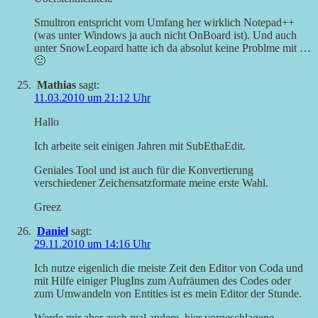
Smultron entspricht vom Umfang her wirklich Notepad++
(was unter Windows ja auch nicht OnBoard ist). Und auch
unter SnowLeopard hatte ich da absolut keine Problme mit …
🙂
Mathias
sagt:
11.03.2010 um 21:12 Uhr
Hallo
Ich arbeite seit einigen Jahren mit SubEthaEdit.
Geniales Tool und ist auch für die Konvertierung
verschiedener Zeichensatzformate meine erste Wahl.
Greez
Daniel
sagt:
29.11.2010 um 14:16 Uhr
Ich nutze eigenlich die meiste Zeit den Editor von Coda und
mit Hilfe einiger PlugIns zum Aufräumen des Codes oder
zum Umwandeln von Entities ist es mein Editor der Stunde.
Werde mir aber auch mal andere, hier vorgeschlagene