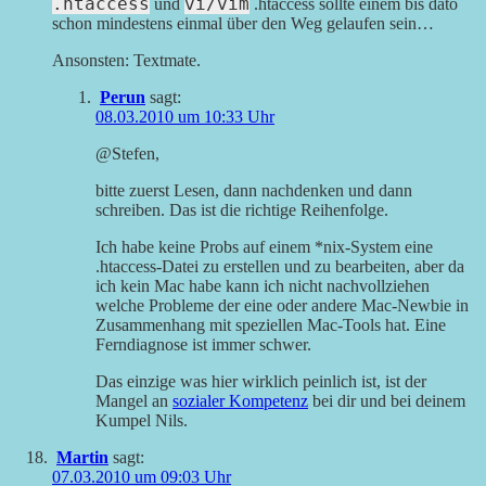
.htaccess
vi/vim
und
.htaccess sollte einem bis dato
schon mindestens einmal über den Weg gelaufen sein…
Ansonsten: Textmate.
Perun
sagt:
08.03.2010 um 10:33 Uhr
@Stefen,
bitte zuerst Lesen, dann nachdenken und dann
schreiben. Das ist die richtige Reihenfolge.
Ich habe keine Probs auf einem *nix-System eine
.htaccess-Datei zu erstellen und zu bearbeiten, aber da
ich kein Mac habe kann ich nicht nachvollziehen
welche Probleme der eine oder andere Mac-Newbie in
Zusammenhang mit speziellen Mac-Tools hat. Eine
Ferndiagnose ist immer schwer.
Das einzige was hier wirklich peinlich ist, ist der
Mangel an
sozialer Kompetenz
bei dir und bei deinem
Kumpel Nils.
Martin
sagt:
07.03.2010 um 09:03 Uhr