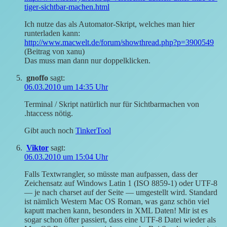
tiger-sichtbar-machen.html
Ich nutze das als Automator-Skript, welches man hier
runterladen kann:
http://www.macwelt.de/forum/showthread.php?p=3900549
(Beitrag von xanu)
Das muss man dann nur doppelklicken.
gnoffo
sagt:
06.03.2010 um 14:35 Uhr
Terminal / Skript natürlich nur für Sichtbarmachen von
.htaccess nötig.
Gibt auch noch
TinkerTool
Viktor
sagt:
06.03.2010 um 15:04 Uhr
Falls Textwrangler, so müsste man aufpassen, dass der
Zeichensatz auf Windows Latin 1 (ISO 8859-1) oder UTF-8
— je nach charset auf der Seite — umgestellt wird. Standard
ist nämlich Western Mac OS Roman, was ganz schön viel
kaputt machen kann, besonders in XML Daten! Mir ist es
sogar schon öfter passiert, dass eine UTF-8 Datei wieder als