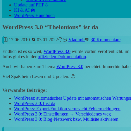
Update auf PHP 8
KI & AI 🤖
WordPress-Handbuch
WordPress 3.0 “Thelonious” ist da
17.06.2010
03.01.2022
Vladimir
30 Kommentare
Endlich ist es so weit,
WordPress 3.0
wurde vorhin veröffentlicht. im 
Infos gibt es in der
offiziellen Dokumentation
.
Auch wir haben zum Thema
WordPress 3.0
berichtet. Immerhin haben
Viel Spaß beim Lesen und Updaten. 🙂
Verwandte Beiträge:
WordPress: automatisches Update mit automatischen Wartung
WordPress 3.0.1 ist da
WordPress: Export-Funktion verursacht Fehlermeldungen
WordPress 3.0: Einstellungen → Verschiedenes weg
WordPress 3.0: Blog-Netzwerk bzw. Multisite aktivieren