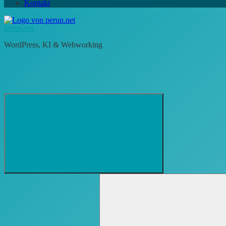
Kontakt
perun.net
WordPress, KI & Webworking
Suchformular
Suchen
öffnen
nach: