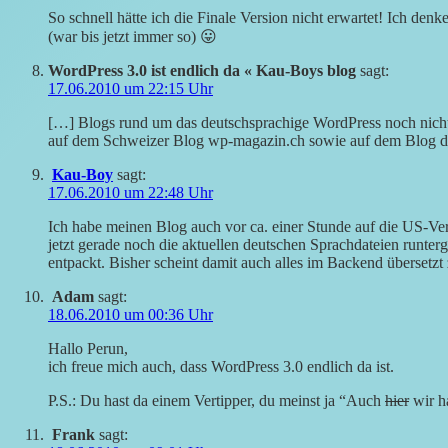
So schnell hätte ich die Finale Version nicht erwartet! Ich den
(war bis jetzt immer so) 😛
WordPress 3.0 ist endlich da « Kau-Boys blog
sagt:
17.06.2010 um 22:15 Uhr
[…] Blogs rund um das deutschsprachige WordPress noch nichts 
auf dem Schweizer Blog wp-magazin.ch sowie auf dem Blog 
Kau-Boy
sagt:
17.06.2010 um 22:48 Uhr
Ich habe meinen Blog auch vor ca. einer Stunde auf die US-Ver
jetzt gerade noch die aktuellen deutschen Sprachdateien runte
entpackt. Bisher scheint damit auch alles im Backend übersetzt 
Adam
sagt:
18.06.2010 um 00:36 Uhr
Hallo Perun,
ich freue mich auch, dass WordPress 3.0 endlich da ist.
P.S.: Du hast da einem Vertipper, du meinst ja “Auch
hier
wir h
Frank
sagt: