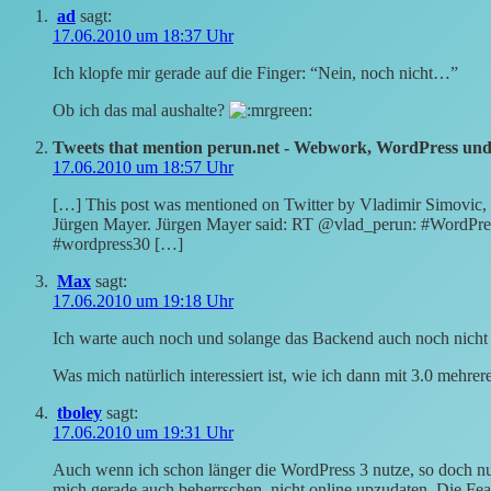
ad
sagt:
17.06.2010 um 18:37 Uhr
Ich klopfe mir gerade auf die Finger: “Nein, noch nicht…”
Ob ich das mal aushalte?
Tweets that mention perun.net - Webwork, WordPress und 
17.06.2010 um 18:57 Uhr
[…] This post was mentioned on Twitter by Vladimir Simovi
Jürgen Mayer. Jürgen Mayer said: RT @vlad_perun: #WordPres
#wordpress30 […]
Max
sagt:
17.06.2010 um 19:18 Uhr
Ich warte auch noch und solange das Backend auch noch nicht a
Was mich natürlich interessiert ist, wie ich dann mit 3.0 mehr
tboley
sagt:
17.06.2010 um 19:31 Uhr
Auch wenn ich schon länger die WordPress 3 nutze, so doch n
mich gerade auch beherrschen, nicht online upzudaten. Die Fe