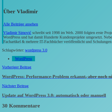
Über
Vladimir
Alle Beiträge ansehen
Vladimir Simović
schreibt seit 1998 im Web. 2000 folgten erste Pro
WordPress und hat damit Hunderte Kundenprojekte umgesetzt. Neben 
Fachartikel & mehrere IT-Fachbücher veröffentlicht und Schulungen g
Schlagwörter:
wordpress 3.0
WordPress
Beitragsnavigation
Vorheriger Beitrag
WordPress: Performance-Problem erkannt
, aber noch n
Nächster Beitrag
Update auf WordPress 3.0: automatisch oder manuell
30 Kommentare