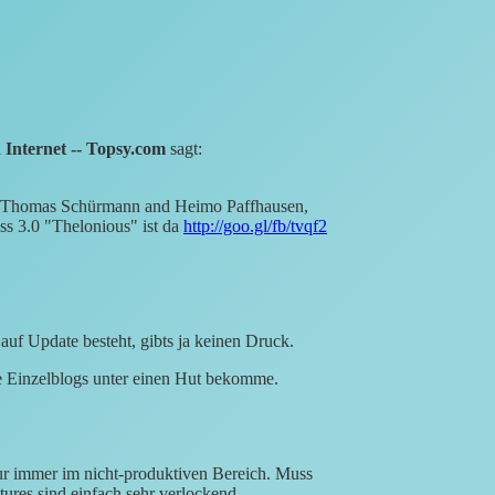
Internet -- Topsy.com
sagt:
c, Thomas Schürmann and Heimo Paffhausen,
s 3.0 "Thelonious" ist da
http://goo.gl/fb/tvqf2
uf Update besteht, gibts ja keinen Druck.
ere Einzelblogs unter einen Hut bekomme.
ur immer im nicht-produktiven Bereich. Muss
atures sind einfach sehr verlockend…