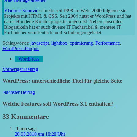
Alle Beiträge ansehen
Vladimir Simović
schreibt seit 1998 im Web. 2000 folgten erste
Projekte mit HTML & CSS. Seit 2004 nutzt er WordPress und hat
damit Hunderte Kundenprojekte umgesetzt. Neben tausenden
Blogartikeln hat er auch diverse IT-Fachartikel & mehrere IT-
Fachbücher veröffentlicht und Schulungen geleitet.
Schlagwörter:
javascript
,
lightbox
,
optimierung
,
Performance
,
WordPress-Plugins
WordPress
Beitragsnavigation
Vorheriger Beitrag
WordPress: unterschiedliche Titel für gleiche Seite
Nächster Beitrag
Welche Features soll WordPress 3.1 enthalten?
33 Kommentare
Timo
sagt:
28.08.2010 um 18:28 Uhr