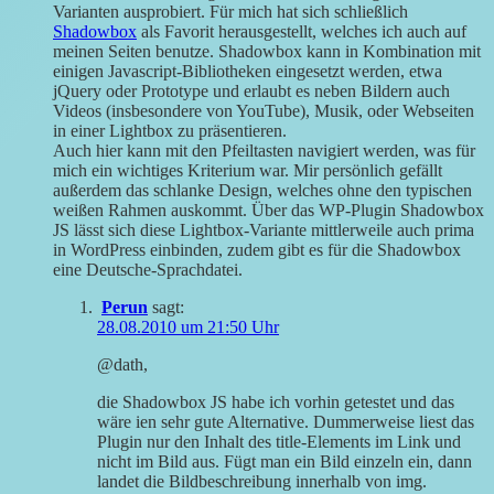
Varianten ausprobiert. Für mich hat sich schließlich
Shadowbox
als Favorit herausgestellt, welches ich auch auf
meinen Seiten benutze. Shadowbox kann in Kombination mit
einigen Javascript-Bibliotheken eingesetzt werden, etwa
jQuery oder Prototype und erlaubt es neben Bildern auch
Videos (insbesondere von YouTube), Musik, oder Webseiten
in einer Lightbox zu präsentieren.
Auch hier kann mit den Pfeiltasten navigiert werden, was für
mich ein wichtiges Kriterium war. Mir persönlich gefällt
außerdem das schlanke Design, welches ohne den typischen
weißen Rahmen auskommt. Über das WP-Plugin Shadowbox
JS lässt sich diese Lightbox-Variante mittlerweile auch prima
in WordPress einbinden, zudem gibt es für die Shadowbox
eine Deutsche-Sprachdatei.
Perun
sagt:
28.08.2010 um 21:50 Uhr
@dath,
die Shadowbox JS habe ich vorhin getestet und das
wäre ien sehr gute Alternative. Dummerweise liest das
Plugin nur den Inhalt des title-Elements im Link und
nicht im Bild aus. Fügt man ein Bild einzeln ein, dann
landet die Bildbeschreibung innerhalb von img.