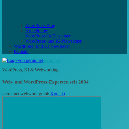
WordPress-Blog
Artikelreihe:
WordPress für Einsteiger
WordPress- und KI-Newsletter
WordPress- und KI-Newsletter
Kontakt
perun.net
WordPress, KI & Webworking
Web- und WordPress-Experten seit 2004
perun.net webwork gmbh
Kontakt