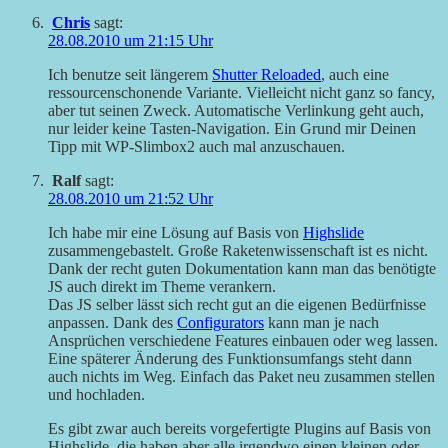
Chris
sagt:
28.08.2010 um 21:15 Uhr
Ich benutze seit längerem
Shutter Reloaded
, auch eine
ressourcenschonende Variante. Vielleicht nicht ganz so fancy,
aber tut seinen Zweck. Automatische Verlinkung geht auch,
nur leider keine Tasten-Navigation. Ein Grund mir Deinen
Tipp mit WP-Slimbox2 auch mal anzuschauen.
Ralf
sagt:
28.08.2010 um 21:52 Uhr
Ich habe mir eine Lösung auf Basis von
Highslide
zusammengebastelt. Große Raketenwissenschaft ist es nicht.
Dank der recht guten Dokumentation kann man das benötigte
JS auch direkt im Theme verankern.
Das JS selber lässt sich recht gut an die eigenen Bedürfnisse
anpassen. Dank des
Configurators
kann man je nach
Ansprüchen verschiedene Features einbauen oder weg lassen.
Eine späterer Änderung des Funktionsumfangs steht dann
auch nichts im Weg. Einfach das Paket neu zusammen stellen
und hochladen.
Es gibt zwar auch bereits vorgefertigte Plugins auf Basis von
Highslide, die haben aber alle irgendwo einen kleinen oder