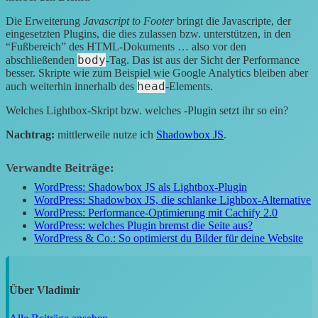
Die Erweiterung
Javascript to Footer
bringt die Javascripte, der
eingesetzten Plugins, die dies zulassen bzw. unterstützen, in den
“Fußbereich” des HTML-Dokuments … also vor den
body
abschließenden
-Tag. Das ist aus der Sicht der Performance
besser. Skripte wie zum Beispiel wie Google Analytics bleiben aber
head
auch weiterhin innerhalb des
-Elements.
Welches Lightbox-Skript bzw. welches -Plugin setzt ihr so ein?
Nachtrag:
mittlerweile nutze ich
Shadowbox JS
.
Verwandte Beiträge:
WordPress: Shadowbox JS als Lightbox-Plugin
WordPress: Shadowbox JS, die schlanke Lighbox-Alternative
WordPress: Performance-Optimierung mit Cachify 2.0
WordPress: welches Plugin bremst die Seite aus?
WordPress & Co.: So optimierst du Bilder für deine Website
Über
Vladimir