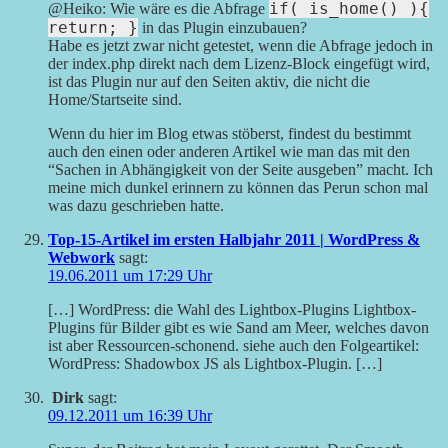
if( is_home() ){
@Heiko: Wie wäre es die Abfrage
return; }
in das Plugin einzubauen?
Habe es jetzt zwar nicht getestet, wenn die Abfrage jedoch in
der index.php direkt nach dem Lizenz-Block eingefügt wird,
ist das Plugin nur auf den Seiten aktiv, die nicht die
Home/Startseite sind.
Wenn du hier im Blog etwas stöberst, findest du bestimmt
auch den einen oder anderen Artikel wie man das mit den
“Sachen in Abhängigkeit von der Seite ausgeben” macht. Ich
meine mich dunkel erinnern zu können das Perun schon mal
was dazu geschrieben hatte.
Top-15-Artikel im ersten Halbjahr 2011 | WordPress &
Webwork
sagt:
19.06.2011 um 17:29 Uhr
[…] WordPress: die Wahl des Lightbox-Plugins Lightbox-
Plugins für Bilder gibt es wie Sand am Meer, welches davon
ist aber Ressourcen-schonend. siehe auch den Folgeartikel:
WordPress: Shadowbox JS als Lightbox-Plugin. […]
Dirk
sagt:
09.12.2011 um 16:39 Uhr