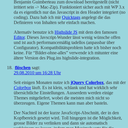
Benjamin Guimberteau zum download bereitgestellt (nicht
irritiert sein -> Mac-Zip). Funktioniert sicher auch mit WP 3.x
da es eigentlich nur das Javascript in den Header integriert (no
coding). Dazu hab ich mir
Quicktags
angelegt die das
Definieren von Inhalten sehr einfach machen.
Alternativ benutze ich
Highslide JS
mit dem den famosen
Editor
. Dieses Javscript-Wunder lässt wenig wünsche offen
und ist auch performancemäßig tadellos (anpassbar über
Configurator). Kompatibilitätsproblem hatte ich bisher noch
keine. Für “Bilder-ohne-alles” verwende ich mitunter eine
ältere Version des Plug.ins highslide-integration.
flöschen
sagt:
29.08.2010 um 16:28 Uhr
Seit einigen Monaten nutze ich
jQuery Colorbox
, das mit der
Colorbox
läuft. Es ist klein, schlank und hat wirklich sehr
übersichtliche Einstellungen. Ausserdem werden einige
Themes mitgeliefert, wobei die meisten mich nicht so
überzeugen. Eigene Themen kann man aber basteln.
Der Nachteil ist der kurze JavaScript-Abschnitt, der in den
Kopfbereich gesetzt wird. Toll hingegen ist die Möglichkeit,
grosse Bilder zu verlinken und dann sie automatisch