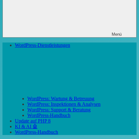
Menü
WordPress-Dienstleistungen
WordPress: Wartung & Betreuung
WordPress: Inspektionen & Analysen
WordPress: Support & Beratung
WordPress-Handbuch
Update auf PHP 8
KI & AI 🤖
WordPress-Handbuch