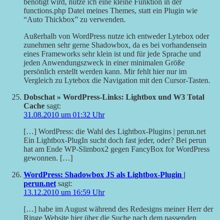
benötigt wird, nutze ich eine kleine Funktion in der
functions.php Datei meines Themes, statt ein Plugin wie
“Auto Thickbox” zu verwenden.
Außerhalb von WordPress nutze ich entweder Lytebox oder
zunehmen sehr gerne Shadowbox, da es bei vorhandensein
eines Frameworks sehr klein ist und für jede Sprache und
jeden Anwendungszweck in einer minimalen Größe
persönlich erstellt werden kann. Mir fehlt hier nur im
Vergleich zu Lytebox die Navigation mit den Cursor-Tasten.
Dobschat » WordPress-Links: Lightbox und W3 Total
Cache
sagt:
31.08.2010 um 01:32 Uhr
[…] WordPress: die Wahl des Lightbox-Plugins | perun.net
Ein Lightbox-PlugIn sucht doch fast jeder, oder? Bei perun
hat am Ende WP-Slimbox2 gegen FancyBox for WordPress
gewonnen. […]
WordPress: Shadowbox JS als Lightbox-Plugin |
perun.net
sagt:
13.12.2010 um 16:59 Uhr
[…] habe im August während des Redesigns meiner Herr der
Ringe Website hier über die Suche nach dem passenden