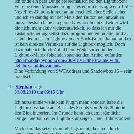
Ich finde ein paar Dinge problematisch bei den Lightboxen:
Für eine reine Maussteuerung ist es enorm nervig, wenn 1. die
Next/Prev-Buttons immer an unterschiedlicher Stelle stehen
und ich so ständig mit der Maus den Button neu anwählen
muss. Deshalb habe ich gerne Greybox benutzt. Leider wird
die nicht mehr aktiv weiterentwickelt, so dass ich mir die
Tastatursteuerung selbst dazu programmieren musste; und 2.
ist bei den meisten Lightboxen der Back-Button kaputt und es
ist kein direktes Verlinken auf die Lightbox möglich. Doch
dazu habe ich durch Zufall beim Weitersurfen in der
Lightbox-Matrix folgenden spannenden Artikel gefunden:
http://mondaybynoon.com/2009/10/12/the-trouble-with-
lightbox-and-its-variants/
Eine Verbindung von SWFAddress und Shadowbox JS – sehr
praktisch!
Stephan
sagt:
30.08.2010 um 09:15 Uhr
Ich nutze mittlerweile kein Plugin mehr, sondern habe die
Lightbox-Variante auf Basis des Scripts von PrettyPhoto in
den Blog integriert. Im Grunde kann ich damit sämtliche
Dinge innerhalb einer Lightbox anzeigen – incl. Inlinecontent.
Mich stört das setzen von rel-Tags nicht, da ich dadurch
genau steuern kann wie was angezeigt werden soll.