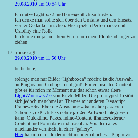
29.08.2010 um 10:54 Uhr
Ich nutze Lightbox2 und bin eigentlich zu frieden.
Ich denke man sollte sich über den Umfang und den Einsatz
vorher Gedanken machen. Hier spielen Performance und
Usibility eine Rolle.
Ich kaufe mir ja auch kein Ferrari um mein Pferdeanhänger zu
ziehen.
mike
sagt:
29.08.2010 um 11:50 Uhr
hello there,
solange man nur Bilder “lightboxen” möchte ist die Auswahl
an Plugins und Codings recht groß. Für gemischten Content
gibt es für mich im Moment nur das schon etwas ältere
LightWindow v2.0
von Kevin Miller. Die prototype-Lib stört
sich jedoch manchmal an Themes mit anderen Javascript-
Frameworks. Eher die Ausnahme – kann aber passieren.
Schön ist, daß ich Flash ohne großen Aufwand integrieren
kann. Quicktime, Pages, inline-Content, iframes/externer
Content und Formulare sind machbar. Vorallem alles
miteinander vermischt in einer “gallery”.
Hier
hab ich ein – leider nicht mehr erhältliches – Plugin von