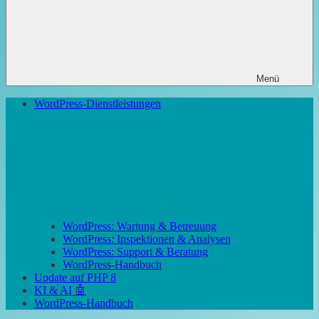
Menü
WordPress-Dienstleistungen
WordPress: Wartung & Betreuung
WordPress: Inspektionen & Analysen
WordPress: Support & Beratung
WordPress-Handbuch
Update auf PHP 8
KI & AI 🤖
WordPress-Handbuch