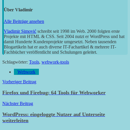
Über
Vladimir
Alle Beiträge ansehen
Vladimir Simović
schreibt seit 1998 im Web. 2000 folgten erste
Projekte mit HTML & CSS. Seit 2004 nutzt er WordPress und hat
damit Hunderte Kundenprojekte umgesetzt. Neben tausenden
Blogartikeln hat er auch diverse IT-Fachartikel & mehrere IT-
Fachbücher veröffentlicht und Schulungen geleitet.
Schlagwörter:
Tools
,
webwork-tools
Webwork
Beitragsnavigation
Vorheriger Beitrag
Firefox und Firebug: 64 Tools für Webworker
Nächster Beitrag
WordPress: eingeloggte Nutzer auf Unterseite
weiterleiten