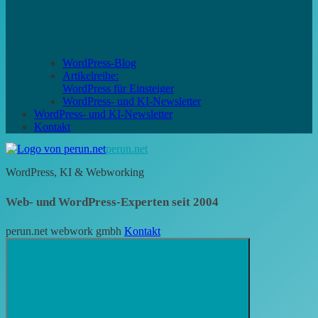
WordPress-Blog
Artikelreihe:
WordPress für Einsteiger
WordPress- und KI-Newsletter
WordPress- und KI-Newsletter
Kontakt
perun.net
WordPress, KI & Webworking
Web- und WordPress-Experten seit 2004
perun.net webwork gmbh
Kontakt