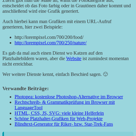
Zuerst gibt man die Maße an, wählt die Fotokategorie aus,
entscheidet ob das Foto farbig oder in Grautönen daher kommt und
anschließend wird eine Grafik generiert.
Auch hierbei kann man Grafiken mit einem URL-Aufruf
generieren, hier zwei Beispiele:
http://lorempixel.com/700/200/food/
http://lorempixel.com/700/250/nature/
Es gab da mal auch einen Dienst wo Katzen auf den
Platzhaltebildern waren, aber die
Website
ist zumindest momentan
nicht erreichbar.
Wer weitere Dienste kennt, einfach Beschied sagen. 🙂
Verwandte Beiträge:
Photopea: kostenlose Photoshop-Alternative im Browser
Rechtschreib- & Grammatikprüfung im Browser mit
LanguageTool
HTML, CSS, JS, SVG: viele kleine Helferlein
Schöne Platzhalter-Grafiken für Web-Projekte
Blindtext-Generator für Riker- bzw. Star-Trek-Fans