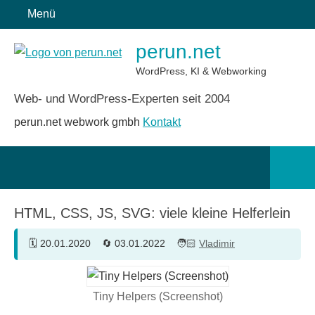
Zum
Menü
Inhalt
perun.net
springen
WordPress, KI & Webworking
Web- und WordPress-Experten seit 2004
perun.net webwork gmbh
Kontakt
Such
öffn
HTML, CSS, JS, SVG: viele kleine Helferlein
20.01.2020
03.01.2022
Vladimir
Tiny Helpers (Screenshot)