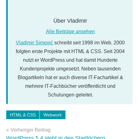
Über
Vladimir
Alle Beiträge ansehen
Vladimir Simović
schreibt seit 1998 im Web. 2000
folgten erste Projekte mit HTML & CSS. Seit 2004
nutzt er WordPress und hat damit Hunderte
Kundenprojekte umgesetzt. Neben tausenden
Blogartikeln hat er auch diverse IT-Fachartikel &
mehrere IT-Fachbücher veröffentlicht und
Schulungen geleitet.
Schlagwörter:
HTML & CSS
Webwork
Tools
,
Beitragsnavigation
webwork-
Vorheriger Beitrag
tools
WordPress 5.4 steht in den Startlöchern