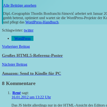
Alle Beiträge ansehen
Dipl.-Geographin Thordis Bonfranchi-Simović arbeitet seit Januar 
gmbh betreut, optimiert und wartet sie die WordPress-Projekte der 
und pflegt das
WordPress-Handbuch
.
Schlagwörter:
twitter
WordPress
Beitragsnavigation
Vorheriger Beitrag
Großes HTML5-Referenz-Poster
Nächster Beitrag
Amazon: Send to Kindle für PC
8 Kommentare
René
sagt:
16.01.2012 um 13:22 Uhr
Das JS bleibt allerdings nur in der HTML-Ansicht des Editors er