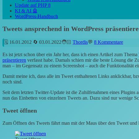
Update auf PHP 8
KI & AI 🤖
WordPress-Handbuch
Tweets ansprechend in WordPress präsentier
16.01.2012
03.01.2022
Thordis
8 Kommentare
Es ist jetzt schon über ein Jahr her, dass ich einen Artikel zum Thema
präsentieren
verfasst habe. Damals schien mir die beste Lösung die Z
man – im Gegensatz zu einem Screenshot – auch die Funktionalität e
Damit meine ich, dass alle im Tweet enthaltenen Links anklickbar, bz
noch sind.
Seit dem letzten Twitter-Update ist die Zuhilfenahmen eines Plugins a
nun das Einbetten von einzelnen Tweets an. Dazu sind nur wenige Sc
Tweet öffnen
Zum Öffnen des Tweets fährt man mit der Maus über den Tweet und k