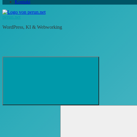
Kontakt
perun.net
WordPress, KI & Webworking
Suchformular
Suchen
öffnen
nach: