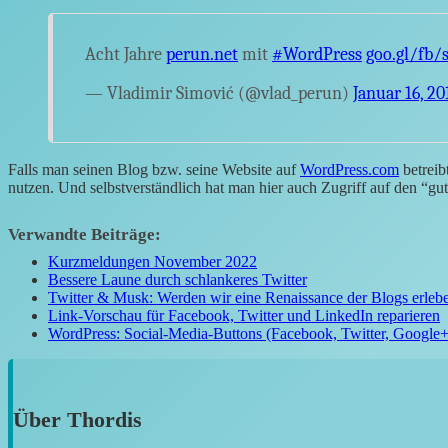
Acht Jahre
perun.net
mit
#WordPress
goo.gl/fb/s
— Vladimir Simović (@vlad_perun)
Januar 16, 20
Falls man seinen Blog bzw. seine Website auf
WordPress.com
betreib
nutzen. Und selbstverständlich hat man hier auch Zugriff auf den “gu
Verwandte Beiträge:
Kurzmeldungen November 2022
Bessere Laune durch schlankeres Twitter
Twitter & Musk: Werden wir eine Renaissance der Blogs erleb
Link-Vorschau für Facebook, Twitter und LinkedIn reparieren
WordPress: Social-Media-Buttons (Facebook, Twitter, Google+,
Über
Thordis