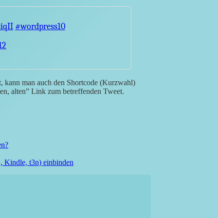
iqII
#wordpress10
12
t, kann man auch den Shortcode (Kurzwahl)
ten, alten” Link zum betreffenden Tweet.
en?
 Kindle, t3n) einbinden