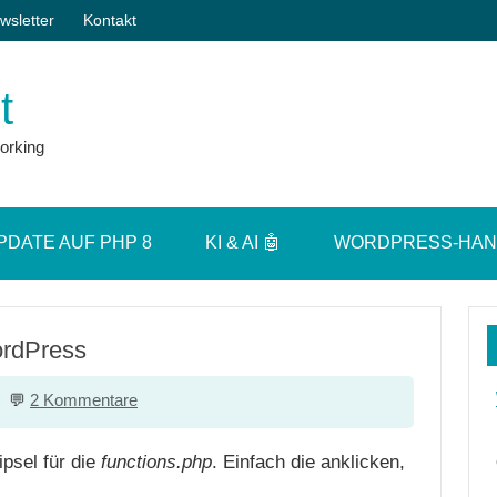
wsletter
Kontakt
t
orking
PDATE AUF PHP 8
KI & AI 🤖
WORDPRESS-HA
ordPress
2 Kommentare
sel für die
functions.php
. Einfach die anklicken,