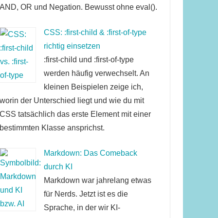
AND, OR und Negation. Bewusst ohne eval().
CSS: :first-child & :first-of-type
richtig einsetzen
:first-child und :first-of-type
werden häufig verwechselt. An
kleinen Beispielen zeige ich,
worin der Unterschied liegt und wie du mit
CSS tatsächlich das erste Element mit einer
bestimmten Klasse ansprichst.
Markdown: Das Comeback
durch KI
Markdown war jahrelang etwas
für Nerds. Jetzt ist es die
Sprache, in der wir KI-