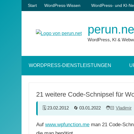
Zum
Start
WordPress-Wissen
WordPress- und KI-Ne
Inhalt
springen
perun.ne
WordPress, KI & Webw
WORDPRESS-DIENSTLEISTUNGEN
U
21 weitere Code-Schnipsel für W
23.02.2012
03.01.2022
Vladimir
Auf
www.wpfunction.me
man 21 Code-Schnip
die man benötigt…