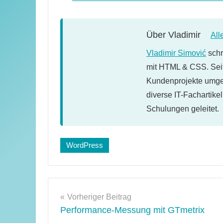
Über
Vladimir
All
Vladimir Simović
schr
mit HTML & CSS. Seit
Kundenprojekte umges
diverse IT-Fachartike
Schulungen geleitet.
Schlagwörter:
WordPress
code
,
WordPress-
Tipps
Beitragsnavigation
Vorheriger Beitrag
Performance-Messung mit GTmetrix