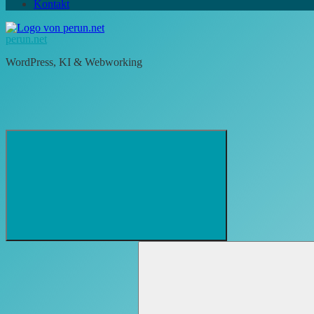
Kontakt
perun.net
WordPress, KI & Webworking
Suchformular
Suchen
öffnen
nach: