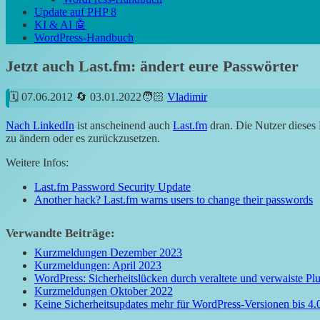
Update auf PHP 8
KI & AI 🤖
WordPress-Handbuch
Jetzt auch Last.fm: ändert eure Passwörter
07.06.2012
03.01.2022
Vladimir
Nach LinkedIn
ist anscheinend auch
Last.fm
dran. Die Nutzer dieses
zu ändern oder es zurückzusetzen.
Weitere Infos:
Last.fm Password Security Update
Another hack? Last.fm warns users to change their passwords
Verwandte Beiträge:
Kurzmeldungen Dezember 2023
Kurzmeldungen: April 2023
WordPress: Sicherheitslücken durch veraltete und verwaiste Pl
Kurzmeldungen Oktober 2022
Keine Sicherheitsupdates mehr für WordPress-Versionen bis 4.