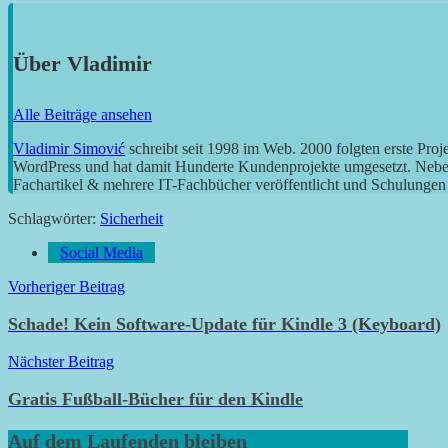
Über
Vladimir
Alle Beiträge ansehen
Vladimir Simović
schreibt seit 1998 im Web. 2000 folgten erste Pro
WordPress und hat damit Hunderte Kundenprojekte umgesetzt. Neben 
Fachartikel & mehrere IT-Fachbücher veröffentlicht und Schulungen g
Schlagwörter:
Sicherheit
Social Media
Beitragsnavigation
Vorheriger Beitrag
Schade! Kein Software-Update für Kindle 3 (Keyboard)
Nächster Beitrag
Gratis Fußball-Bücher für den Kindle
Auf dem Laufenden bleiben