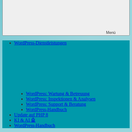
Menü
WordPress-Dienstleistungen
WordPress: Wartung & Betreuung
WordPress: Inspektionen & Analysen
WordPress: Support & Beratung
WordPress-Handbuch
Update auf PHP 8
KI & AI 🤖
WordPress-Handbuch