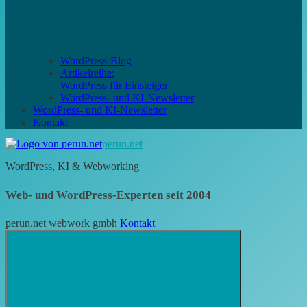
WordPress-Blog
Artikelreihe:
WordPress für Einsteiger
WordPress- und KI-Newsletter
WordPress- und KI-Newsletter
Kontakt
perun.net
WordPress, KI & Webworking
Web- und WordPress-Experten seit 2004
perun.net webwork gmbh
Kontakt