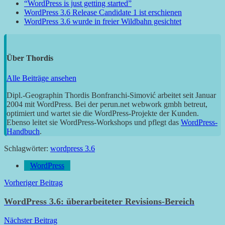
“WordPress is just getting started”
WordPress 3.6 Release Candidate 1 ist erschienen
WordPress 3.6 wurde in freier Wildbahn gesichtet
Über
Thordis
Alle Beiträge ansehen
Dipl.-Geographin Thordis Bonfranchi-Simović arbeitet seit Januar
2004 mit WordPress. Bei der perun.net webwork gmbh betreut,
optimiert und wartet sie die WordPress-Projekte der Kunden.
Ebenso leitet sie WordPress-Workshops und pflegt das
WordPress-
Handbuch
.
Schlagwörter:
wordpress 3.6
WordPress
Beitragsnavigation
Vorheriger Beitrag
WordPress 3.6: überarbeiteter Revisions-Bereich
Nächster Beitrag