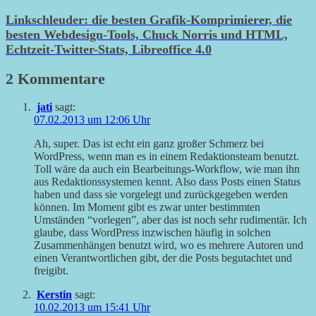
Linkschleuder: die besten Grafik-Komprimierer, die
besten Webdesign-Tools, Chuck Norris und HTML,
Echtzeit-Twitter-Stats, Libreoffice 4.0
2 Kommentare
jati
sagt:
07.02.2013 um 12:06 Uhr
Ah, super. Das ist echt ein ganz großer Schmerz bei
WordPress, wenn man es in einem Redaktionsteam benutzt.
Toll wäre da auch ein Bearbeitungs-Workflow, wie man ihn
aus Redaktionssystemen kennt. Also dass Posts einen Status
haben und dass sie vorgelegt und zurückgegeben werden
können. Im Moment gibt es zwar unter bestimmten
Umständen “vorlegen”, aber das ist noch sehr rudimentär. Ich
glaube, dass WordPress inzwischen häufig in solchen
Zusammenhängen benutzt wird, wo es mehrere Autoren und
einen Verantwortlichen gibt, der die Posts begutachtet und
freigibt.
Kerstin
sagt:
10.02.2013 um 15:41 Uhr