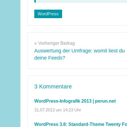
Schlagwörter:
WordPress
wordpress
3.6
,
wordpress
Beitragsnavigation
3.7
,
Vorheriger Beitrag
wordpress
Auswertung der Umfrage: womit liest du
3.8
deine Feeds?
3 Kommentare
WordPress-Infografik 2013 | perun.net
31.07.2013 um 14:23 Uhr
WordPress 3.8: Standard-Theme Twenty Fou