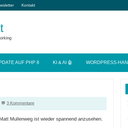
wsletter
Kontakt
t
orking
PDATE AUF PHP 8
KI & AI 🤖
WORDPRESS-HA
3 Kommentare
n Matt Mullenweg ist wieder spannend anzusehen.