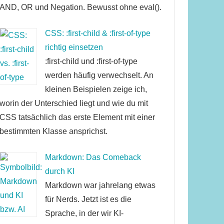
AND, OR und Negation. Bewusst ohne eval().
CSS: :first-child & :first-of-type
richtig einsetzen
:first-child und :first-of-type
werden häufig verwechselt. An
kleinen Beispielen zeige ich,
worin der Unterschied liegt und wie du mit
CSS tatsächlich das erste Element mit einer
bestimmten Klasse ansprichst.
Markdown: Das Comeback
durch KI
Markdown war jahrelang etwas
für Nerds. Jetzt ist es die
Sprache, in der wir KI-