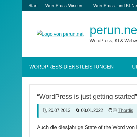
Zum
Start
WordPress-Wissen
WordPress- und KI-Ne
Inhalt
springen
perun.ne
WordPress, KI & Webw
WORDPRESS-DIENSTLEISTUNGEN
U
“WordPress is just getting started”
29.07.2013
03.01.2022
Thordis
Auch die diesjährige State of the Word vo