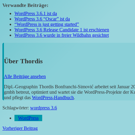
Verwandte Beiträge:
WordPress 3.6.1 ist da
WordPress 3.6 “Oscar” ist da
“WordPress is just getting started”
WordPress 3.6 Release Candidate 1 ist erschienen
WordPress 3.6 wurde in freier Wildbahn gesichtet
Über
Thordis
Alle Beiträge ansehen
Dipl.-Geographin Thordis Bonfranchi-Simović arbeitet seit Januar 
gmbh betreut, optimiert und wartet sie die WordPress-Projekte der 
und pflegt das
WordPress-Handbuch
.
Schlagwörter:
wordpress 3.6
WordPress
Beitragsnavigation
Vorheriger Beitrag