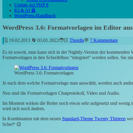
Update auf PHP 8
KI & AI 🤖
WordPress-Handbuch
WordPress 3.6: Formatvorlagen im Editor au
19.02.2013
03.01.2022
Thordis
7 Kommentare
Es ist soweit, man kann sich in der Nightly-Version der kommenden 
Formatvorlagen in den Schreibfluss “integriert” werden sollen. Sie si
WordPress 3.6: Formatvorlagen
Je nach dem welche Formatvorlage man auswählt, werden auch andere
Neu sind die Formatvorlagen Chatprotokoll, Video und Audio.
Im Moment wirken die Reiter noch etwas sehr aufgesetzt und wenig int
wird sich noch ändern.
In Kombination mit dem neuen
Standard-Theme Twenty Thirteen
wer
Schei* 😉