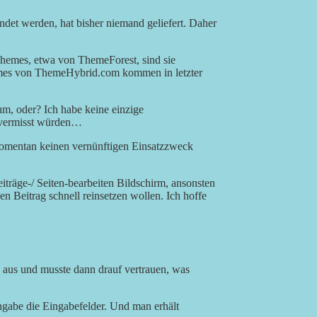
endet werden, hat bisher niemand geliefert. Daher
 Themes, etwa von ThemeForest, sind sie
hemes von ThemeHybrid.com kommen in letzter
m, oder? Ich habe keine einzige
r vermisst würden…
 momentan keinen vernünftigen Einsatzzweck
träge-/ Seiten-bearbeiten Bildschirm, ansonsten
en Beitrag schnell reinsetzen wollen. Ich hoffe
 aus und musste dann drauf vertrauen, was
ngabe die Eingabefelder. Und man erhält