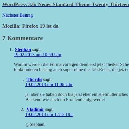
WordPress 3.6: Neues Standard-Theme Twenty Thirteen 
Nächster Beitrag
Mozilla: Firefox 19 ist da
7 Kommentare
Stephan
sagt:
19.02.2013 um 10:59 Uhr
Warum werden die Formatvorlagen denn erst jetzt “heißer Schei
funktionieren bislang auch super ohne die Tab-Reiter, die jetzt
Thordis
sagt:
19.02.2013 um 11:06 Uhr
ja, aber sie haben doch bis jetzt eher ein stiefmütterliche
Backend wie auch im Frontend aufgewertet
Vladimir
sagt:
19.02.2013 um 12:12 Uhr
@Stephan,