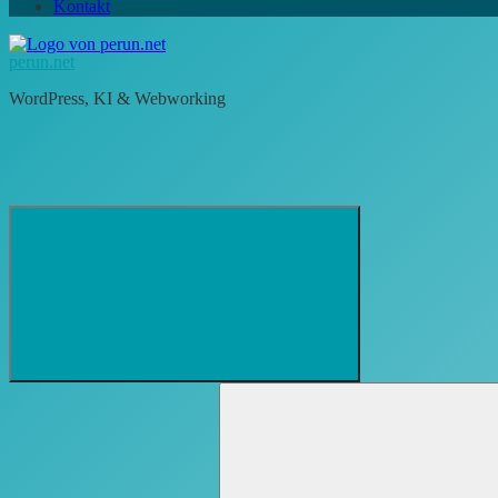
Kontakt
perun.net
WordPress, KI & Webworking
Suchformular
Suchen
öffnen
nach: