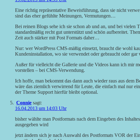
Eine richtig repräsentative Beweisführung, dass sie nicht verw
sind das eher gefühlte Meinungen, Vermutungen…
Bei reinen Blogs sehe ich sie schon ab und an, und bei vielen
standardmäßig recht gut unterstützt und schön aufbereitet. T
Zeit auch stärker mit Post Formats daher…
Nur: wer WordPress CMS-mäßig einsetzt, braucht die wohl kau
Kundeninstallation, wo sie verwendet oder gebraucht oder ga
Außer für vielleicht die Gallerie und die Videos kann ich mir
vorstellen – bei CMS-Verwendung.
Ich hoffe, man bekommt das dann auch wieder raus aus dem Bei
wäre das ziemlich verwirrend für Leute, die einfach mal nur ein
der Theme Support hierfür bleibt optional.
Connie
sagt:
16.04.2013 um 14:03 Uhr
bisher wählte man Postformats nach dem Eingeben des Inhaltes
ausgegeben wird
jetzt ändern sich je nach Auswahl des Postformats VOR der Ei