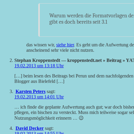
Warum werden die Formatvorlagen denn
gibt es doch bereits seit 3.1
das wissen wir,
siehe hier
. Es geht um die Aufwertung de
anscheinend sehr viele nicht nutzen.
Stephan Kroppenstedt — kroppenstedt.net » Beitrag » 
19.02.2013 um 13:18 Uhr
[…] beim lesen des Beitrags bei Perun und dem nachfolgenden
Blogger aus Bielefeld […]
Karsten Peters
sagt:
19.02.2013 um 14:01 Uhr
… ich finde die geplante Aufwertung auch gut; war doch bisher 
pflegen, ein bischen zu versteckt. Muss mich teilweise sogar s
Nutzungsmöglichkeit erinnern … 😉
David Decker
sagt:
19.02.2013 um 14:55 Uhr