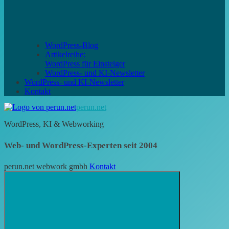
WordPress-Blog
Artikelreihe:
WordPress für Einsteiger
WordPress- und KI-Newsletter
WordPress- und KI-Newsletter
Kontakt
perun.net
WordPress, KI & Webworking
Web- und WordPress-Experten seit 2004
perun.net webwork gmbh
Kontakt