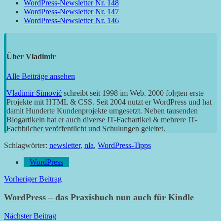
WordPress-Newsletter Nr. 148
WordPress-Newsletter Nr. 147
WordPress-Newsletter Nr. 146
Über
Vladimir
Alle Beiträge ansehen
Vladimir Simović
schreibt seit 1998 im Web. 2000 folgten erste
Projekte mit HTML & CSS. Seit 2004 nutzt er WordPress und hat
damit Hunderte Kundenprojekte umgesetzt. Neben tausenden
Blogartikeln hat er auch diverse IT-Fachartikel & mehrere IT-
Fachbücher veröffentlicht und Schulungen geleitet.
Schlagwörter:
newsletter
,
nla
,
WordPress-Tipps
WordPress
Beitragsnavigation
Vorheriger Beitrag
WordPress – das Praxisbuch nun auch für Kindle
Nächster Beitrag