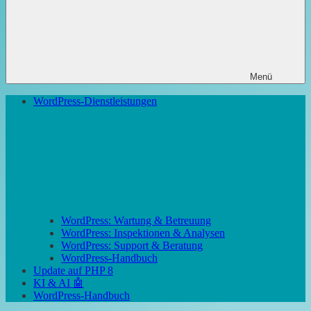
Menü
WordPress-Dienstleistungen
WordPress: Wartung & Betreuung
WordPress: Inspektionen & Analysen
WordPress: Support & Beratung
WordPress-Handbuch
Update auf PHP 8
KI & AI 🤖
WordPress-Handbuch