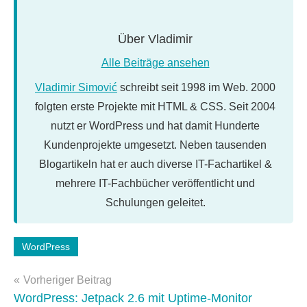
Über
Vladimir
Alle Beiträge ansehen
Vladimir Simović
schreibt seit 1998 im Web. 2000
folgten erste Projekte mit HTML & CSS. Seit 2004
nutzt er WordPress und hat damit Hunderte
Kundenprojekte umgesetzt. Neben tausenden
Blogartikeln hat er auch diverse IT-Fachartikel &
mehrere IT-Fachbücher veröffentlicht und
Schulungen geleitet.
Schlagwörter:
WordPress
newsletter
,
Beitragsnavigation
nla
,
Vorheriger Beitrag
WordPress-
WordPress: Jetpack 2.6 mit Uptime-Monitor