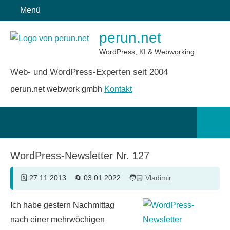
Zum
Menü
Inhalt
perun.net
springen
WordPress, KI & Webworking
Web- und WordPress-Experten seit 2004
perun.net webwork gmbh
Kontakt
Such
öffn
WordPress-Newsletter Nr. 127
27.11.2013
03.01.2022
Vladimir
Ich habe gestern Nachmittag
nach einer mehrwöchigen