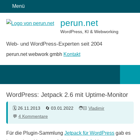
Zum
Menü
Inhalt
perun.net
springen
WordPress, KI & Webworking
Web- und WordPress-Experten seit 2004
perun.net webwork gmbh
Kontakt
Such
öffn
WordPress: Jetpack 2.6 mit Uptime-Monitor
26.11.2013
03.01.2022
Vladimir
4 Kommentare
Für die Plugin-Sammlung
Jetpack für WordPress
gab es