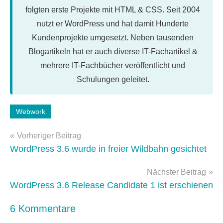
folgten erste Projekte mit HTML & CSS. Seit 2004
nutzt er WordPress und hat damit Hunderte
Kundenprojekte umgesetzt. Neben tausenden
Blogartikeln hat er auch diverse IT-Fachartikel &
mehrere IT-Fachbücher veröffentlicht und
Schulungen geleitet.
Schlagwörter:
Webwork
AsciiDoc
,
Beitragsnavigation
markdown
,
Vorheriger Beitrag
selfpublishing
,
WordPress 3.6 wurde in freier Wildbahn gesichtet
Text
Nächster Beitrag
WordPress 3.6 Release Candidate 1 ist erschienen
6 Kommentare