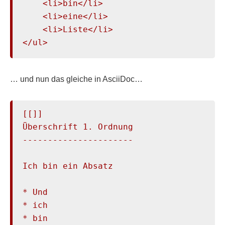
    <li>bin</li>

    <li>eine</li>

    <li>Liste</li>

</ul>
… und nun das gleiche in AsciiDoc…
[[]]

Überschrift 1. Ordnung

----------------------

Ich bin ein Absatz

* Und

* ich

* bin
