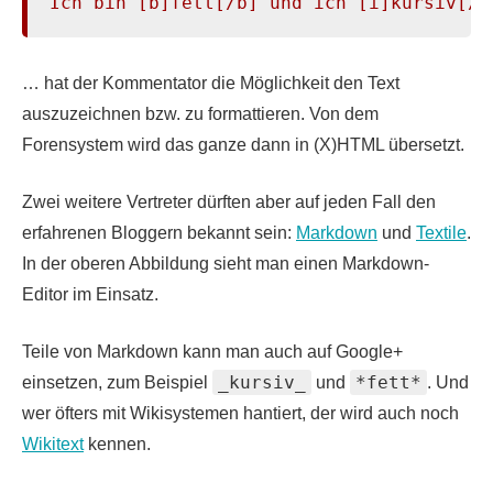
Ich bin [b]fett[/b] und ich [i]kursiv[/i
… hat der Kommentator die Möglichkeit den Text
auszuzeichnen bzw. zu formattieren. Von dem
Forensystem wird das ganze dann in (X)HTML übersetzt.
Zwei weitere Vertreter dürften aber auf jeden Fall den
erfahrenen Bloggern bekannt sein:
Markdown
und
Textile
.
In der oberen Abbildung sieht man einen Markdown-
Editor im Einsatz.
Teile von Markdown kann man auch auf Google+
_kursiv_
*fett*
einsetzen, zum Beispiel
und
. Und
wer öfters mit Wikisystemen hantiert, der wird auch noch
Wikitext
kennen.