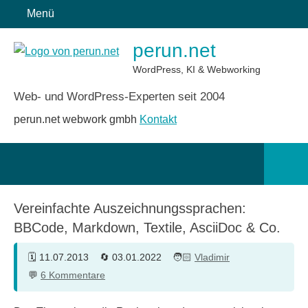
Zum
Menü
Inhalt
perun.net
springen
WordPress, KI & Webworking
Web- und WordPress-Experten seit 2004
perun.net webwork gmbh
Kontakt
Such
öffn
Vereinfachte Auszeichnungssprachen:
BBCode, Markdown, Textile, AsciiDoc & Co.
11.07.2013
03.01.2022
Vladimir
6 Kommentare