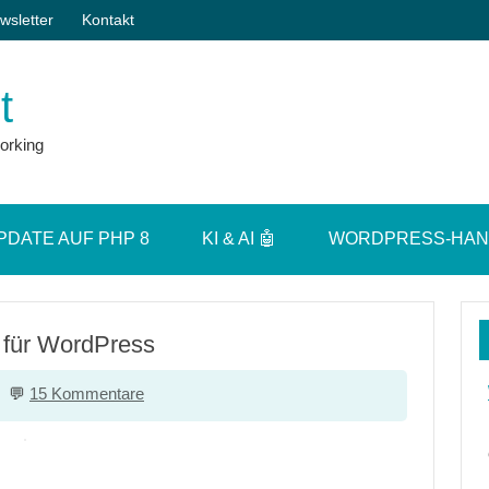
wsletter
Kontakt
t
orking
PDATE AUF PHP 8
KI & AI 🤖
WORDPRESS-HA
 für WordPress
15 Kommentare