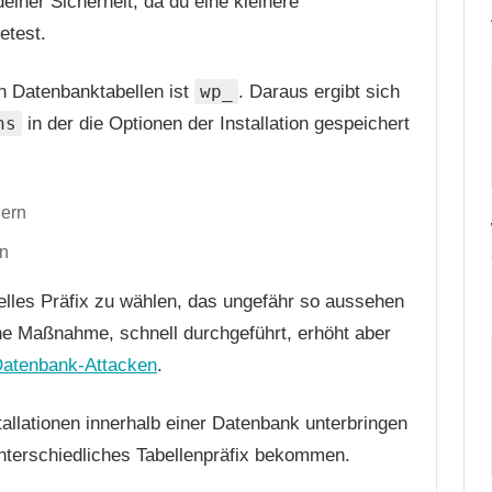
deiner Sicherheit, da du eine kleinere
etest.
en Datenbanktabellen ist
wp_
. Daraus ergibt sich
ns
in der die Optionen der Installation gespeichert
rn
uelles Präfix zu wählen, das ungefähr so aussehen
eine Maßnahme, schnell durchgeführt, erhöht aber
Datenbank-Attacken
.
llationen innerhalb einer Datenbank unterbringen
unterschiedliches Tabellenpräfix bekommen.