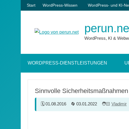
Zum
Start
WordPress-Wissen
WordPress- und KI-Ne
Inhalt
springen
perun.ne
WordPress, KI & Webw
WORDPRESS-DIENSTLEISTUNGEN
U
Sinnvolle Sicherheitsmaßnahmen
01.08.2016
03.01.2022
Vladimir