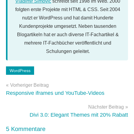
Vladimir Simović
schreibt seit 1998 im Web. 2000
folgten erste Projekte mit HTML & CSS. Seit 2004
nutzt er WordPress und hat damit Hunderte
Kundenprojekte umgesetzt. Neben tausenden
Blogartikeln hat er auch diverse IT-Fachartikel &
mehrere IT-Fachbücher veröffentlicht und
Schulungen geleitet.
Schlagwörter:
WordPress
jetpack
,
Beitragsnavigation
wordpress
Vorheriger Beitrag
4.6
Responsive iframes und YouTube-Videos
Nächster Beitrag
Divi 3.0: Elegant Themes mit 20% Rabatt
5 Kommentare