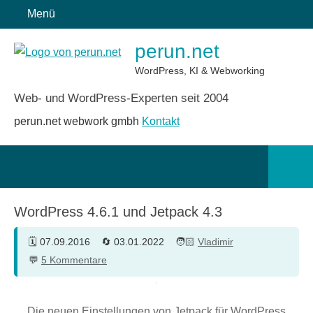
Zum
Menü
Inhalt
perun.net
springen
WordPress, KI & Webworking
Web- und WordPress-Experten seit 2004
perun.net webwork gmbh
Kontakt
Such
öffn
WordPress 4.6.1 und Jetpack 4.3
07.09.2016
03.01.2022
Vladimir
5 Kommentare
Die neuen Einstellungen von Jetpack für WordPress