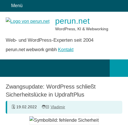
Zum
Menü
Inhalt
perun.net
springen
WordPress, KI & Webworking
Web- und WordPress-Experten seit 2004
perun.net webwork gmbh
Kontakt
Such
öffn
Zwangsupdate: WordPress schließt
Sicherheitslücke in UpdraftPlus
19.02.2022
Vladimir