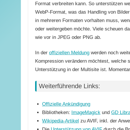
Format verbreiten kann. So unterstützen w
WebP-Format, was das Handling von Bildern
in mehreren Formaten vorhalten muss, wenn 
oder weitergeben möchte. Viele scheuen da
wie vor in JPEG oder PNG ab.
In der
offiziellen Meldung
werden noch weite
Kompression verändern möchtest, welche st
Unterstützung in der Multisite ist. Momentan 
Weiterführende Links:
Offizielle Ankündigung
Bibliotheken:
ImageMagick
und
GD Libr
Wikipedia-Artikel
zu AVIF, inkl. der Anw
Die
Unterstützung von AVIF
durch die B