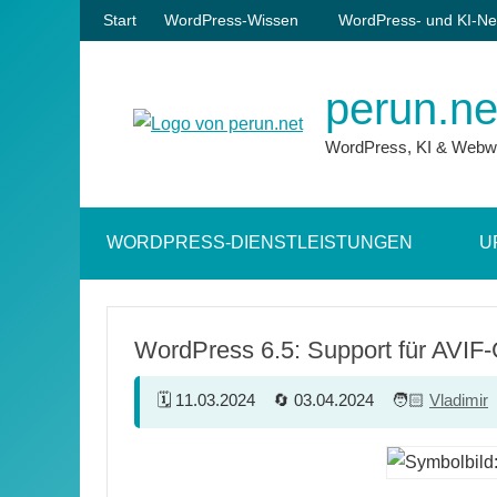
Zum
Start
WordPress-Wissen
WordPress- und KI-Ne
Inhalt
springen
perun.ne
WordPress, KI & Webw
WORDPRESS-DIENSTLEISTUNGEN
U
WordPress 6.5: Support für AVIF
11.03.2024
03.04.2024
Vladimir