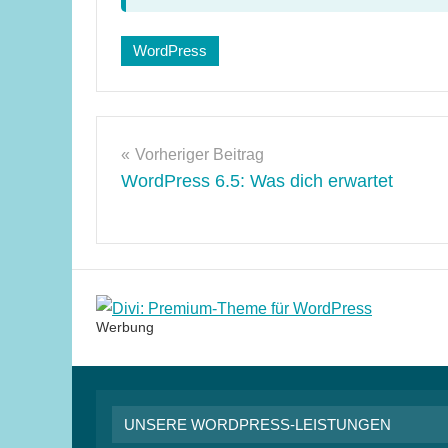
Schlagwörter:
WordPress
bilder
,
WordPress
6.5
Beitragsnavigation
Vorheriger Beitrag
WordPress 6.5: Was dich erwartet
Werbung
UNSERE WORDPRESS-LEISTUNGEN