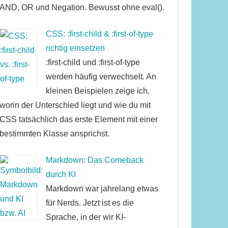
AND, OR und Negation. Bewusst ohne eval().
CSS: :first-child & :first-of-type
richtig einsetzen
:first-child und :first-of-type
werden häufig verwechselt. An
kleinen Beispielen zeige ich,
worin der Unterschied liegt und wie du mit
CSS tatsächlich das erste Element mit einer
bestimmten Klasse ansprichst.
Markdown: Das Comeback
durch KI
Markdown war jahrelang etwas
für Nerds. Jetzt ist es die
Sprache, in der wir KI-