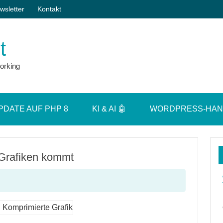
wsletter
Kontakt
t
orking
PDATE AUF PHP 8
KI & AI 🤖
WORDPRESS-HA
-Grafiken kommt