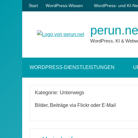
Zum
Start
WordPress-Wissen
WordPress- und KI-Ne
Inhalt
springen
perun.ne
WordPress, KI & Webw
WORDPRESS-DIENSTLEISTUNGEN
U
Kategorie:
Unterwegs
Bilder, Beiträge via Flickr oder E-Mail