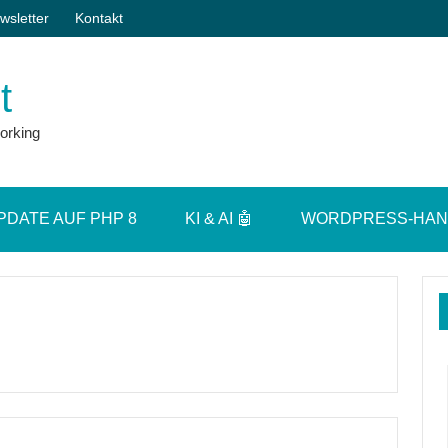
wsletter
Kontakt
t
orking
PDATE AUF PHP 8
KI & AI 🤖
WORDPRESS-HA