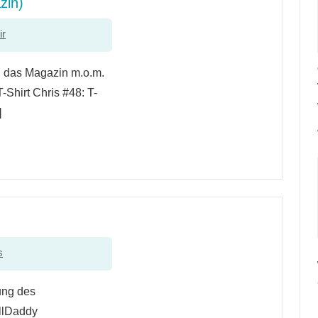
zin)
ir
: das Magazin m.o.m.
-Shirt Chris #48: T-
]
s
ung des
llDaddy