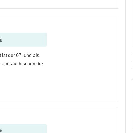
ir
ist der 07. und als
 dann auch schon die
ir