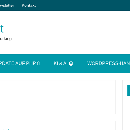
wsletter
Kontakt
t
orking
PDATE AUF PHP 8
KI & AI 🤖
WORDPRESS-HA