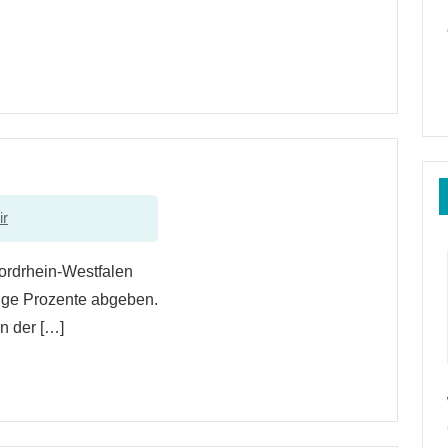
ir
ordrhein-Westfalen
ige Prozente abgeben.
n der […]