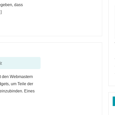
gegeben, dass
]
ir
et den Webmastern
gets, um Teile der
 einzubinden. Eines