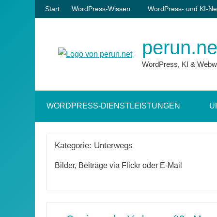
Zum
Start
WordPress-Wissen
WordPress- und KI-Ne
Inhalt
springen
perun.ne
WordPress, KI & Webw
WORDPRESS-DIENSTLEISTUNGEN
U
Kategorie:
Unterwegs
Bilder, Beiträge via Flickr oder E-Mail