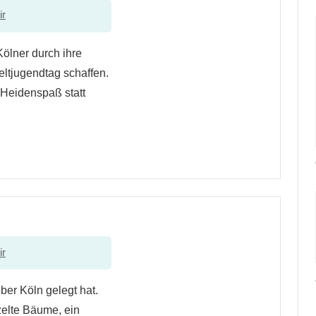
ir
Kölner durch ihre
ltjugendtag schaffen.
“Heidenspaß statt
ir
ber Köln gelegt hat.
elte Bäume, ein