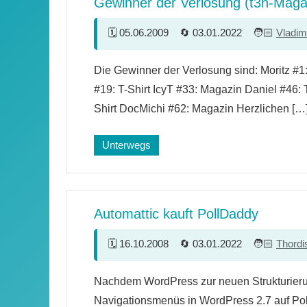
Gewinner der Verlosung (t3n-Maga
05.06.2009
03.01.2022
Vladim
9
Die Gewinner der Verlosung sind: Moritz #1
Kommentare
#19: T-Shirt IcyT #33: Magazin Daniel #46: T
Shirt DocMichi #62: Magazin Herzlichen […
Unterwegs
Automattic kauft PollDaddy
16.10.2008
03.01.2022
Thordi
3
Nachdem WordPress zur neuen Strukturier
Kommentare
Navigationsmenüs in WordPress 2.7 auf Po