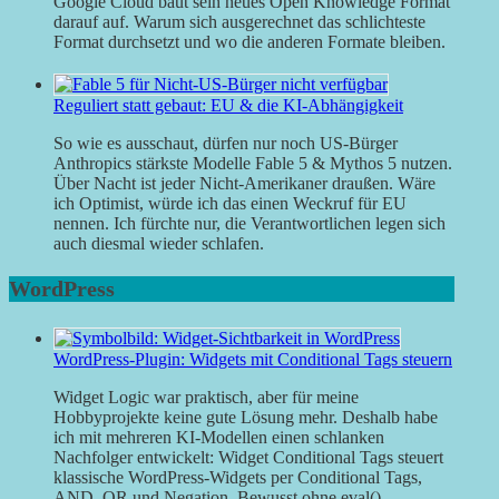
Google Cloud baut sein neues Open Knowledge Format
darauf auf. Warum sich ausgerechnet das schlichteste
Format durchsetzt und wo die anderen Formate bleiben.
Reguliert statt gebaut: EU & die KI-Abhängigkeit
So wie es ausschaut, dürfen nur noch US-Bürger
Anthropics stärkste Modelle Fable 5 & Mythos 5 nutzen.
Über Nacht ist jeder Nicht-Amerikaner draußen. Wäre
ich Optimist, würde ich das einen Weckruf für EU
nennen. Ich fürchte nur, die Verantwortlichen legen sich
auch diesmal wieder schlafen.
WordPress
WordPress-Plugin: Widgets mit Conditional Tags steuern
Widget Logic war praktisch, aber für meine
Hobbyprojekte keine gute Lösung mehr. Deshalb habe
ich mit mehreren KI-Modellen einen schlanken
Nachfolger entwickelt: Widget Conditional Tags steuert
klassische WordPress-Widgets per Conditional Tags,
AND, OR und Negation. Bewusst ohne eval().