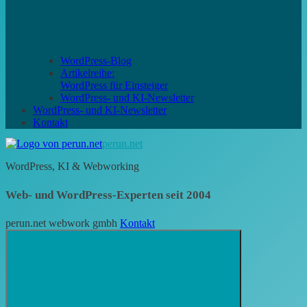
WordPress-Blog
Artikelreihe:
WordPress für Einsteiger
WordPress- und KI-Newsletter
WordPress- und KI-Newsletter
Kontakt
perun.net
WordPress, KI & Webworking
Web- und WordPress-Experten seit 2004
perun.net webwork gmbh
Kontakt