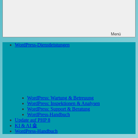
Menü
WordPress-Dienstleistungen
WordPress: Wartung & Betreuung
WordPress: Inspektionen & Analysen
WordPress: Support & Beratung
WordPress-Handbuch
Update auf PHP 8
KI & AI 🤖
WordPress-Handbuch