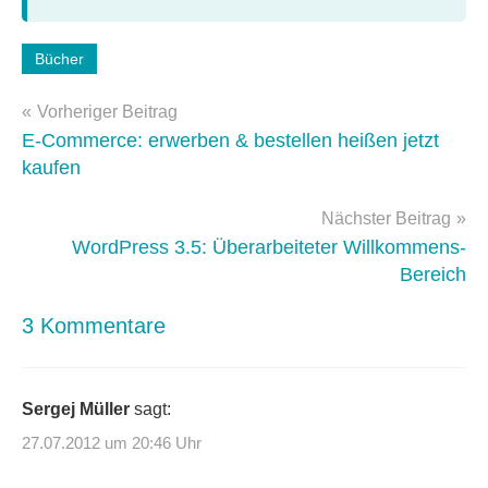
Schlagwörter:
Bücher
e-
Beitragsnavigation
books
,
Vorheriger Beitrag
epub
E-Commerce: erwerben & bestellen heißen jetzt
kaufen
Nächster Beitrag
WordPress 3.5: Überarbeiteter Willkommens-
Bereich
3 Kommentare
Sergej Müller
sagt:
27.07.2012 um 20:46 Uhr