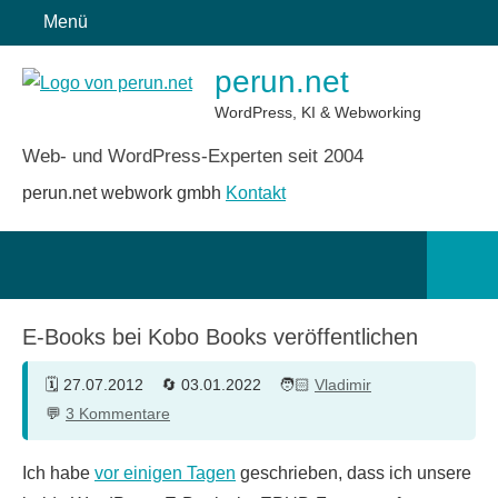
Zum
Menü
Inhalt
perun.net
springen
WordPress, KI & Webworking
Web- und WordPress-Experten seit 2004
perun.net webwork gmbh
Kontakt
Such
öffn
E-Books bei Kobo Books veröffentlichen
27.07.2012
03.01.2022
Vladimir
3 Kommentare
Ich habe
vor einigen Tagen
geschrieben, dass ich unsere