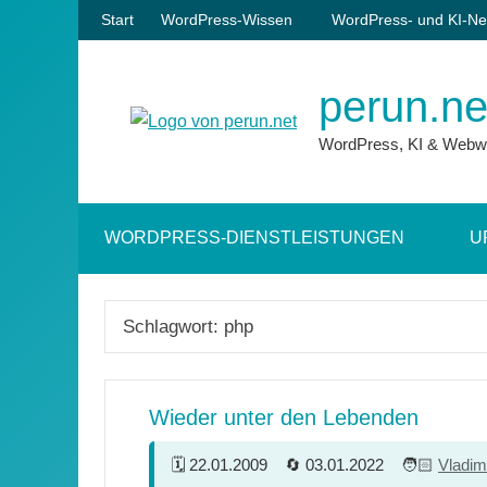
Zum
Start
WordPress-Wissen
WordPress- und KI-Ne
Inhalt
springen
perun.ne
WordPress, KI & Webw
WORDPRESS-DIENSTLEISTUNGEN
U
Schlagwort:
php
Wieder unter den Lebenden
22.01.2009
03.01.2022
Vladim