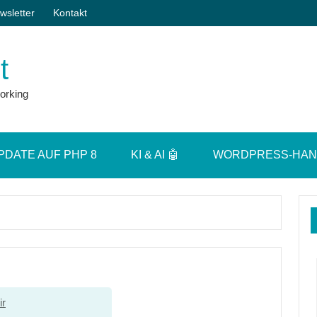
wsletter
Kontakt
t
orking
PDATE AUF PHP 8
KI & AI 🤖
WORDPRESS-HA
ir