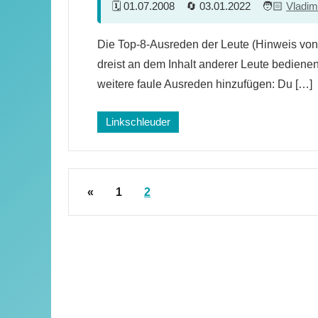
01.07.2008
03.01.2022
Vladim
2
Die Top-8-Ausreden der Leute (Hinweis von
Kommentare
dreist an dem Inhalt anderer Leute bediene
weitere faule Ausreden hinzufügen: Du […]
Linkschleuder
Seitennummerierung
Vorherige
«
1
2
der
Beiträge
Beiträge