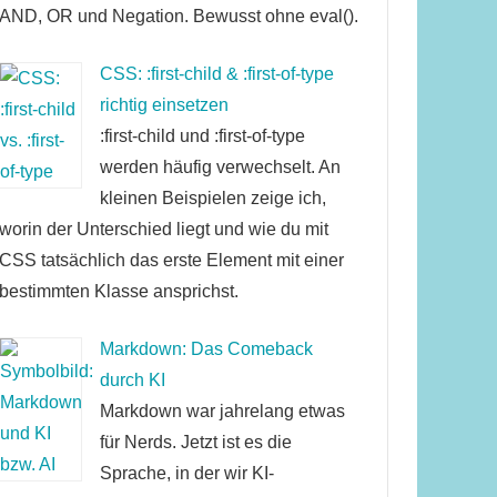
AND, OR und Negation. Bewusst ohne eval().
CSS: :first-child & :first-of-type
richtig einsetzen
:first-child und :first-of-type
werden häufig verwechselt. An
kleinen Beispielen zeige ich,
worin der Unterschied liegt und wie du mit
CSS tatsächlich das erste Element mit einer
bestimmten Klasse ansprichst.
Markdown: Das Comeback
durch KI
Markdown war jahrelang etwas
für Nerds. Jetzt ist es die
Sprache, in der wir KI-