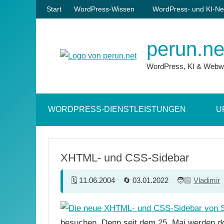
Zum
Start
WordPress-Wissen
WordPress- und KI-Ne
Inhalt
springen
perun.ne
WordPress, KI & Webw
WORDPRESS-DIENSTLEISTUNGEN
U
XHTML- und CSS-Sidebar
11.06.2004
03.01.2022
Vladimir
besuchen. Denn seit dem 25. Mai werden do