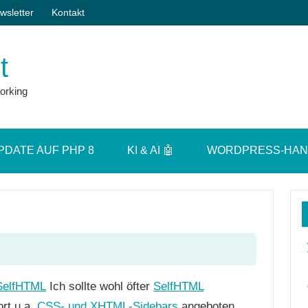
wsletter
Kontakt
t
orking
PDATE AUF PHP 8
KI & AI 🤖
WORDPRESS-HA
Ich sollte wohl öfter
SelfHTML
rt u.a.
CSS- und XHTML-Sidebars
angeboten.