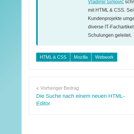
Vladimir Simović
schr
mit HTML & CSS. Seit
Kundenprojekte umges
diverse IT-Fachartike
Schulungen geleitet.
Schlagwörter:
HTML & CSS
Mozilla
Webwork
mozilla-
erweiterung
Beitragsnavigation
Vorheriger Beitrag
Die Suche nach einem neuen HTML-
Editor