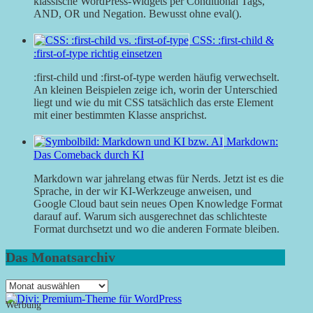
klassische WordPress-Widgets per Conditional Tags,
AND, OR und Negation. Bewusst ohne eval().
CSS: :first-child &
:first-of-type richtig einsetzen
:first-child und :first-of-type werden häufig verwechselt.
An kleinen Beispielen zeige ich, worin der Unterschied
liegt und wie du mit CSS tatsächlich das erste Element
mit einer bestimmten Klasse ansprichst.
Markdown:
Das Comeback durch KI
Markdown war jahrelang etwas für Nerds. Jetzt ist es die
Sprache, in der wir KI-Werkzeuge anweisen, und
Google Cloud baut sein neues Open Knowledge Format
darauf auf. Warum sich ausgerechnet das schlichteste
Format durchsetzt und wo die anderen Formate bleiben.
Das Monatsarchiv
Das
Monatsarchiv
Werbung