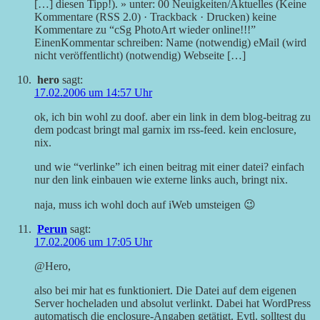
[…] diesen Tipp!). » unter: 00 Neuigkeiten/Aktuelles (Keine
Kommentare (RSS 2.0) · Trackback · Drucken) keine
Kommentare zu “cSg PhotoArt wieder online!!!”
EinenKommentar schreiben: Name (notwendig) eMail (wird
nicht veröffentlicht) (notwendig) Webseite […]
hero
sagt:
17.02.2006 um 14:57 Uhr
ok, ich bin wohl zu doof. aber ein link in dem blog-beitrag zu
dem podcast bringt mal garnix im rss-feed. kein enclosure,
nix.
und wie “verlinke” ich einen beitrag mit einer datei? einfach
nur den link einbauen wie externe links auch, bringt nix.
naja, muss ich wohl doch auf iWeb umsteigen 😉
Perun
sagt:
17.02.2006 um 17:05 Uhr
@Hero,
also bei mir hat es funktioniert. Die Datei auf dem eigenen
Server hocheladen und absolut verlinkt. Dabei hat WordPress
automatisch die enclosure-Angaben getätigt. Evtl. solltest du