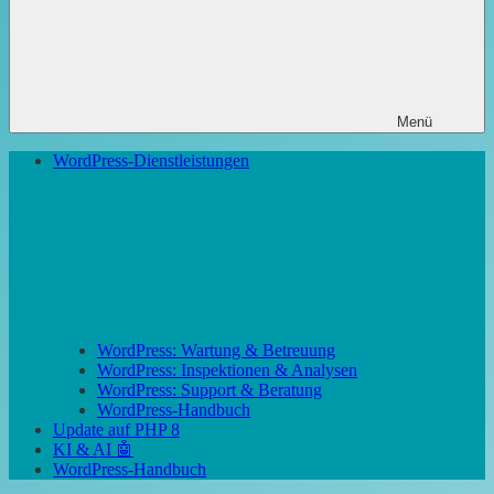
Menü
WordPress-Dienstleistungen
WordPress: Wartung & Betreuung
WordPress: Inspektionen & Analysen
WordPress: Support & Beratung
WordPress-Handbuch
Update auf PHP 8
KI & AI 🤖
WordPress-Handbuch