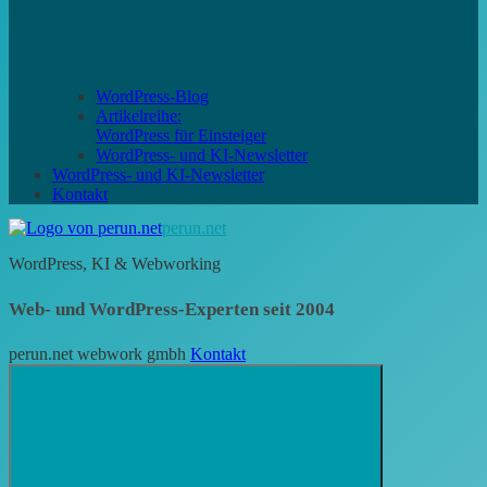
WordPress-Blog
Artikelreihe:
WordPress für Einsteiger
WordPress- und KI-Newsletter
WordPress- und KI-Newsletter
Kontakt
perun.net
WordPress, KI & Webworking
Web- und WordPress-Experten seit 2004
perun.net webwork gmbh
Kontakt