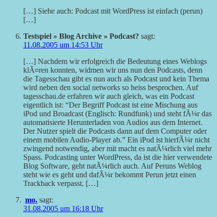
[…] Siehe auch: Podcast mit WordPress ist einfach (perun)
[…]
Testspiel » Blog Archive » Podcast?
sagt:
11.08.2005 um 14:53 Uhr
[…] Nachdem wir erfolgreich die Bedeutung eines Weblogs
klÃ¤ren konnten, widmen wir uns nun den Podcasts, denn
die Tagesschau gibt es nun auch als Podcast und kein Thema
wird neben den social networks so heiss besprochen. Auf
tagesschau.de erfahren wir auch gleich, was ein Podcast
eigentlich ist: “Der Begriff Podcast ist eine Mischung aus
iPod und Broadcast (Englisch: Rundfunk) und steht fÃ¼r das
automatisierte Herunterladen von Audios aus dem Internet.
Der Nutzer spielt die Podcasts dann auf dem Computer oder
einem mobilen Audio-Player ab.” Ein iPod ist hierfÃ¼r nicht
zwingend notwendig, aber mit macht es natÃ¼rlich viel mehr
Spass. Podcasting unter WordPress, da ist die hier verwendete
Blog Software, geht natÃ¼rlich auch. Auf Peruns Weblog
steht wie es geht und dafÃ¼r bekommt Perun jetzt einen
Trackback verpasst. […]
mo.
sagt:
31.08.2005 um 16:18 Uhr