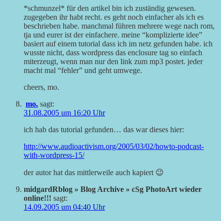
*schmunzel* für den artikel bin ich zuständig gewesen.
zugegeben ihr habt recht. es geht noch einfacher als ich es
beschrieben habe. manchmal führen mehrere wege nach rom,
tja und eurer ist der einfachere. meine “komplizierte idee”
basiert auf einem tutorial dass ich im netz gefunden habe. ich
wusste nicht, dass wordpress das enclosure tag so einfach
miterzeugt, wenn man nur den link zum mp3 postet. jeder
macht mal “fehler” und geht umwege.
cheers, mo.
mo.
sagt:
31.08.2005 um 16:20 Uhr
ich hab das tutorial gefunden… das war dieses hier:
http://www.audioactivism.org/2005/03/02/howto-podcast-
with-wordpress-15/
der autor hat das mittlerweile auch kapiert 😉
midgardRblog » Blog Archive » cSg PhotoArt wieder
online!!!
sagt:
14.09.2005 um 04:40 Uhr