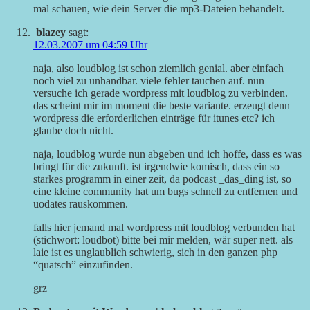
mal schauen, wie dein Server die mp3-Dateien behandelt.
blazey
sagt:
12.03.2007 um 04:59 Uhr
naja, also loudblog ist schon ziemlich genial. aber einfach
noch viel zu unhandbar. viele fehler tauchen auf. nun
versuche ich gerade wordpress mit loudblog zu verbinden.
das scheint mir im moment die beste variante. erzeugt denn
wordpress die erforderlichen einträge für itunes etc? ich
glaube doch nicht.
naja, loudblog wurde nun abgeben und ich hoffe, dass es was
bringt für die zukunft. ist irgendwie komisch, dass ein so
starkes programm in einer zeit, da podcast _das_ding ist, so
eine kleine community hat um bugs schnell zu entfernen und
uodates rauskommen.
falls hier jemand mal wordpress mit loudblog verbunden hat
(stichwort: loudbot) bitte bei mir melden, wär super nett. als
laie ist es unglaublich schwierig, sich in den ganzen php
“quatsch” einzufinden.
grz