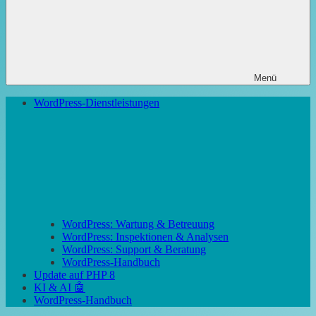
Menü
WordPress-Dienstleistungen
WordPress: Wartung & Betreuung
WordPress: Inspektionen & Analysen
WordPress: Support & Beratung
WordPress-Handbuch
Update auf PHP 8
KI & AI 🤖
WordPress-Handbuch