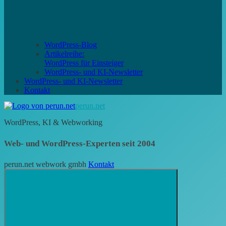
WordPress-Blog
Artikelreihe:
WordPress für Einsteiger
WordPress- und KI-Newsletter
WordPress- und KI-Newsletter
Kontakt
perun.net
WordPress, KI & Webworking
Web- und WordPress-Experten seit 2004
perun.net webwork gmbh
Kontakt