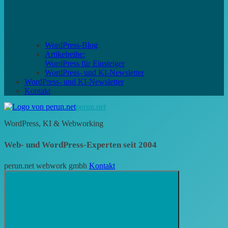
WordPress-Blog
Artikelreihe:
WordPress für Einsteiger
WordPress- und KI-Newsletter
WordPress- und KI-Newsletter
Kontakt
perun.net
WordPress, KI & Webworking
Web- und WordPress-Experten seit 2004
perun.net webwork gmbh
Kontakt