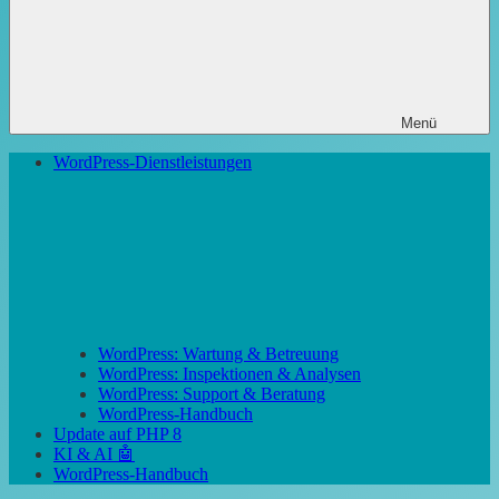
Menü
WordPress-Dienstleistungen
WordPress: Wartung & Betreuung
WordPress: Inspektionen & Analysen
WordPress: Support & Beratung
WordPress-Handbuch
Update auf PHP 8
KI & AI 🤖
WordPress-Handbuch