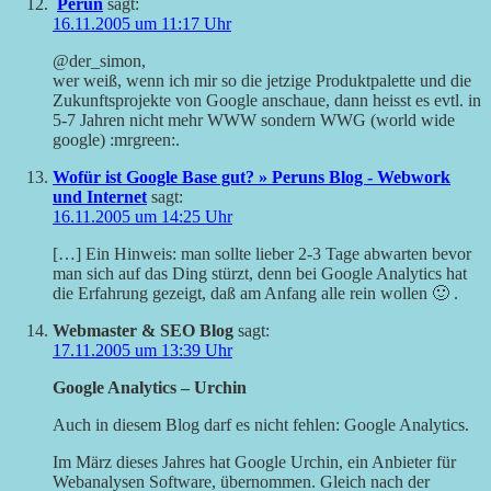
Perun
sagt:
16.11.2005 um 11:17 Uhr
@der_simon,
wer weiß, wenn ich mir so die jetzige Produktpalette und die
Zukunftsprojekte von Google anschaue, dann heisst es evtl. in
5-7 Jahren nicht mehr WWW sondern WWG (world wide
google) :mrgreen:.
Wofür ist Google Base gut? » Peruns Blog - Webwork
und Internet
sagt:
16.11.2005 um 14:25 Uhr
[…] Ein Hinweis: man sollte lieber 2-3 Tage abwarten bevor
man sich auf das Ding stürzt, denn bei Google Analytics hat
die Erfahrung gezeigt, daß am Anfang alle rein wollen 🙂 .
Webmaster & SEO Blog
sagt:
17.11.2005 um 13:39 Uhr
Google Analytics – Urchin
Auch in diesem Blog darf es nicht fehlen: Google Analytics.
Im März dieses Jahres hat Google Urchin, ein Anbieter für
Webanalysen Software, übernommen. Gleich nach der