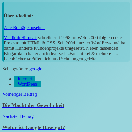
Über
Vladimir
Alle Beiträge ansehen
Vladimir Simović
schreibt seit 1998 im Web. 2000 folgten erste
Projekte mit HTML & CSS. Seit 2004 nutzt er WordPress und hat
damit Hunderte Kundenprojekte umgesetzt. Neben tausenden
Blogartikeln hat er auch diverse IT-Fachartikel & mehrere IT-
Fachbücher veröffentlicht und Schulungen geleitet.
Schlagwörter:
google
Internet
WordPress
Beitragsnavigation
Vorheriger Beitrag
Die Macht der Gewohnheit
Nächster Beitrag
Wofür ist Google Base gut?