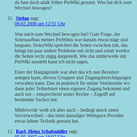
du hast doch afaik früher PmWiki genutzt. Was hat dich zum
Wechsel bewogen?
Stefan
sagt:
08.02.2006 um 12:51 Uhr
Was mich zum Wechsel bewogen hat? Gute Frage, der
Seitenaufbau meines PmWikis war damals etwas träge und
langsam. DokuWiki speichert die Seiten zwischen (ok, das
bringt ein paar andere Probleme mit sich) und somit werden
die Seiten recht zügig dargestellt. Wie das mittlerweile mit
PmWiki aussieht kann ich nicht sagen.
Einer der Hauptgründe war aber das ich nun Benutzer
anlegen kann, diverse Gruppen und Zugangsberechtigungen
verwalten kann. Das ist praktisch für meine Vereinsseite wo
dann jeder Teilnehmer einen eigenen Zugang bekommt und
auch nur – entsprechend seiner Rechte – Zugriff auf
bestimmte Sachen hat.
Mittlerweile weiß ich aber auch – bedingt durch einen
Serverwechsel – das mein damaliger Webspace-Provider
etwas lahme Technik genutzt hat.
Karl- Heinz Schabmüller
sagt:
05.05.2007 um 18:07 Uhr