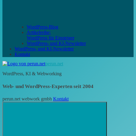
WordPress-Blog
Artikelreihe:
WordPress für Einsteiger
WordPress- und KI-Newsletter
WordPress- und KI-Newsletter
Kontakt
perun.net
WordPress, KI & Webworking
Web- und WordPress-Experten seit 2004
perun.net webwork gmbh
Kontakt