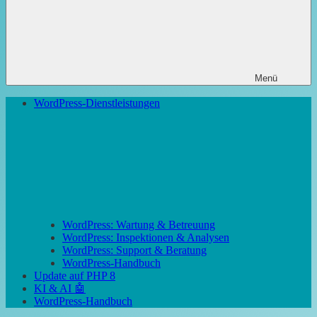
Menü
WordPress-Dienstleistungen
WordPress: Wartung & Betreuung
WordPress: Inspektionen & Analysen
WordPress: Support & Beratung
WordPress-Handbuch
Update auf PHP 8
KI & AI 🤖
WordPress-Handbuch