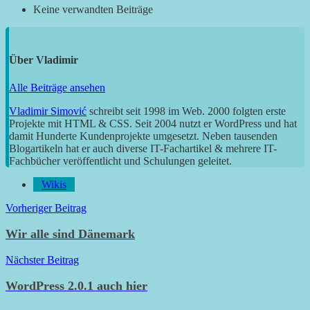
Keine verwandten Beiträge
Über
Vladimir
Alle Beiträge ansehen
Vladimir Simović
schreibt seit 1998 im Web. 2000 folgten erste
Projekte mit HTML & CSS. Seit 2004 nutzt er WordPress und hat
damit Hunderte Kundenprojekte umgesetzt. Neben tausenden
Blogartikeln hat er auch diverse IT-Fachartikel & mehrere IT-
Fachbücher veröffentlicht und Schulungen geleitet.
Wikis
Beitragsnavigation
Vorheriger Beitrag
Wir alle sind Dänemark
Nächster Beitrag
WordPress 2.0.1 auch hier