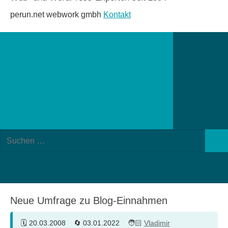
perun.net webwork gmbh
Kontakt
Suchformular
Suchen
öffnen
Such
nach:
Neue Umfrage zu Blog-Einnahmen
20.03.2008
03.01.2022
Vladimir