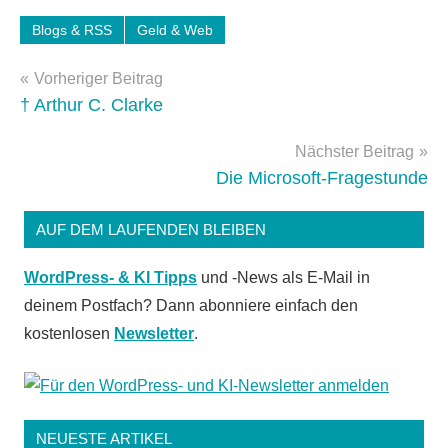
Blogs & RSS
Geld & Web
Schlagwörter:
geld-
Beitragsnavigation
Vorheriger Beitrag
verdienen
,
† Arthur C. Clarke
geld2null
,
umfrage
Nächster Beitrag
Die Microsoft-Fragestunde
AUF DEM LAUFENDEN BLEIBEN
WordPress- & KI Tipps
und -News als E-Mail in
deinem Postfach? Dann abonniere einfach den
kostenlosen
Newsletter
.
NEUESTE ARTIKEL