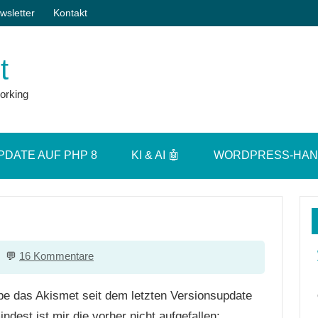
wsletter
Kontakt
t
orking
PDATE AUF PHP 8
KI & AI 🤖
WORDPRESS-HA
16 Kommentare
ube das Akismet seit dem letzten Versionsupdate
dest ist mir die vorher nicht aufgefallen: