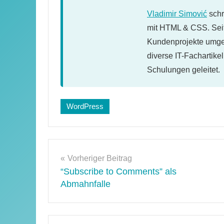
Vladimir Simović
schr
mit HTML & CSS. Seit
Kundenprojekte umges
diverse IT-Fachartike
Schulungen geleitet.
Schlagwörter:
WordPress
WordPress-
Plugins
Beitragsnavigation
Vorheriger Beitrag
“Subscribe to Comments” als
Abmahnfalle