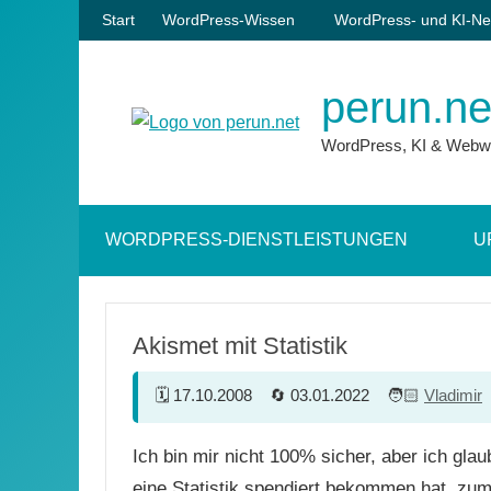
Zum
Start
WordPress-Wissen
WordPress- und KI-Ne
Inhalt
springen
perun.ne
WordPress, KI & Webw
WORDPRESS-DIENSTLEISTUNGEN
U
Akismet mit Statistik
17.10.2008
03.01.2022
Vladimir
Ich bin mir nicht 100% sicher, aber ich gla
eine Statistik spendiert bekommen hat, zumin