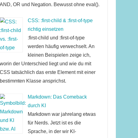
AND, OR und Negation. Bewusst ohne eval().
CSS: :first-child & :first-of-type
richtig einsetzen
:first-child und :first-of-type
werden häufig verwechselt. An
kleinen Beispielen zeige ich,
worin der Unterschied liegt und wie du mit
CSS tatsächlich das erste Element mit einer
bestimmten Klasse ansprichst.
Markdown: Das Comeback
durch KI
Markdown war jahrelang etwas
für Nerds. Jetzt ist es die
Sprache, in der wir KI-